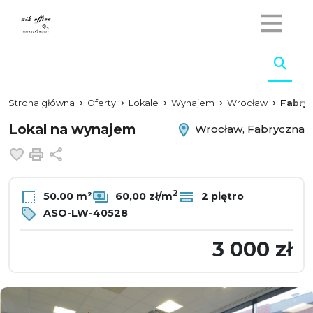
Strona główna
Oferty
Lokale
Wynajem
Wrocław
Fabry
Lokal na wynajem
Wrocław, Fabryczna
Dodaj do ulubionych
Drukuj
Udostępnij
2
50.00 m²
60,00 zł/m
2 piętro
ASO-LW-40528
3 000 zł