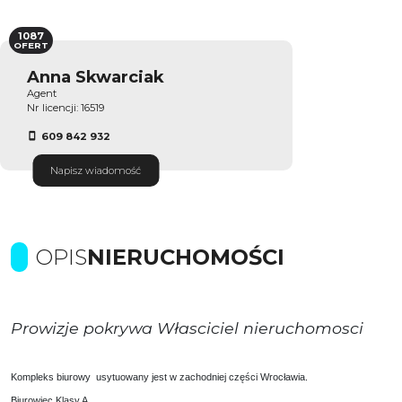
1087
OFERT
Anna Skwarciak
Agent
Nr licencji: 16519
609 842 932
Napisz wiadomość
OPIS
NIERUCHOMOŚCI
Prowizje pokrywa Własciciel nieruchomosci
Kompleks biurowy usytuowany jest w zachodniej części Wrocławia.
Biurowiec Klasy A