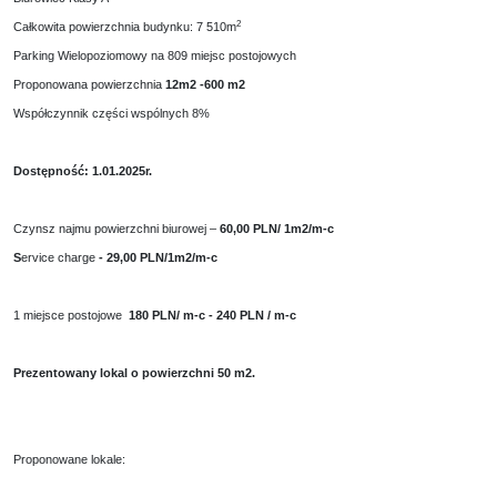
2
Całkowita powierzchnia budynku: 7 510m
Parking Wielopoziomowy na 809 miejsc postojowych
Proponowana powierzchnia
12m2 -600 m2
Współczynnik części wspólnych 8%
Dostępność: 1.01.2025r.
Czynsz najmu powierzchni biurowej –
60
,00
PLN/ 1m2/m-c
S
ervice charge
-
29,00 PLN/1m2/m-c
1 miejsce postojowe
180 PLN/ m-c - 240 PLN / m-c
Prezentowany lokal o powierzchni 50 m2.
Proponowane lokale: