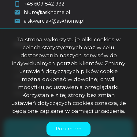
+48 609 842 932
biuro@askhome.pl
a.skwarciak@askhome.pl
Ta strona wykorzystuje pliki cookies w
Menu
celach statystycznych oraz w celu
dostosowania naszych serwisów do
Strona główna
indywidualnych potrzeb klientów. Zmiany
O firmie
ustawień dotyczących plików cookie
Oferty
można dokonać w dowolnej chwili
Kontakt
modyfikując ustawienia przeglądarki.
Rodo
Korzystanie z tej strony bez zmian
ustawień dotyczących cookies oznacza, że
będą one zapisane w pamięci urządzenia.
ASK Office Anna Skwarciak © 2026
Rozumiem
Program dla biur nieruchomości
Galactica Virgo