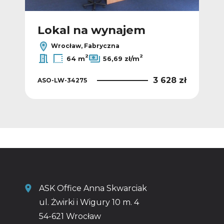
Lokal na wynajem
L
Wrocław, Fabryczna
2
2
64 m
56,69 zł/m
 zł
3 628 zł
ASO-LW-34275
ASO
ASK Office Anna Skwarciak
ul. Żwirki i Wigury 10 m. 4
54-621 Wrocław