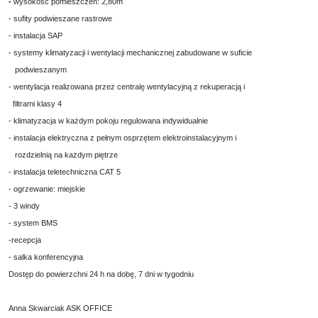
-
wysokość pomieszczeń: 2,80m
- sufity podwieszane rastrowe
- instalacja SAP
- systemy klimatyzacji i wentylacji mechanicznej zabudowane w suficie
podwieszanym
- wentylacja realizowana przez centralę wentylacyjną z rekuperacją i
filtrami klasy 4
- klimatyzacja w każdym pokoju regulowana indywidualnie
- instalacja elektryczna z pełnym osprzętem elektroinstalacyjnym i
rozdzielnią na każdym piętrze
- instalacja teletechniczna CAT 5
- ogrzewanie: miejskie
- 3 windy
- system BMS
-recepcja
- salka konferencyjna
Dostęp do powierzchni 24 h na dobę, 7 dni w tygodniu
Anna Skwarciak ASK OFFICE