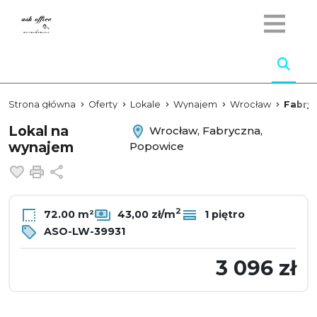
Strona główna
Oferty
Lokale
Wynajem
Wrocław
Fabry
Lokal na
Wrocław, Fabryczna,
wynajem
Popowice
Dodaj do ulubionych
Drukuj
Udostępnij
2
72.00 m²
43,00 zł/m
1 piętro
ASO-LW-39931
3 096 zł