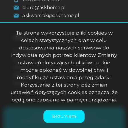
biuro@askhome.pl
a.skwarciak@askhome.pl
Ta strona wykorzystuje pliki cookies w
Menu
celach statystycznych oraz w celu
dostosowania naszych serwisów do
Strona główna
indywidualnych potrzeb klientów. Zmiany
O firmie
ustawień dotyczących plików cookie
Oferty
można dokonać w dowolnej chwili
Kontakt
modyfikując ustawienia przeglądarki.
Rodo
Korzystanie z tej strony bez zmian
ustawień dotyczących cookies oznacza, że
będą one zapisane w pamięci urządzenia.
ASK Office Anna Skwarciak © 2026
Rozumiem
Program dla biur nieruchomości
Galactica Virgo