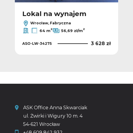
Lokal na wynajem
L
Wrocław, Fabryczna
2
2
64 m
56,69 zł/m
 zł
3 628 zł
ASO-LW-34275
ASO
ASK Office Anna Skwarciak
ul. Żwirki i Wigury 10 m. 4
54-621 Wrocław
+48 609 842 932