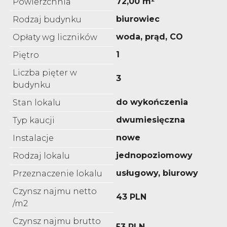
72,00 m²
Powierzchnia
biurowiec
Rodzaj budynku
woda, prąd, CO
Opłaty wg liczników
1
Piętro
Liczba pięter w
3
budynku
do wykończenia
Stan lokalu
dwumiesięczna
Typ kaucji
nowe
Instalacje
jednopoziomowy
Rodzaj lokalu
usługowy, biurowy
Przeznaczenie lokalu
Czynsz najmu netto
43 PLN
/m2
Czynsz najmu brutto
53 PLN