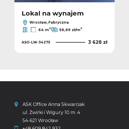
Lokal na wynajem
L
Wrocław, Fabryczna
2
2
64 m
56,69 zł/m
 zł
3 628 zł
ASO-LW-34275
ASO
ASK Office Anna Skwarciak
ul. Żwirki i Wigury 10 m. 4
54-621 Wrocław
+48 609 842 932