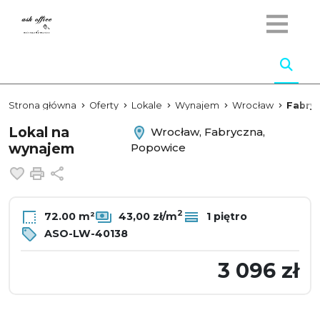
Strona główna
Oferty
Lokale
Wynajem
Wrocław
Fabry
Lokal na
Wrocław, Fabryczna,
wynajem
Popowice
Dodaj do ulubionych
Drukuj
Udostępnij
2
72.00 m²
43,00 zł/m
1 piętro
ASO-LW-40138
3 096 zł