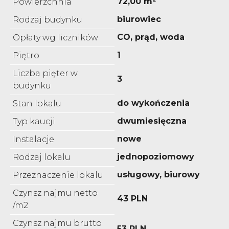
72,00 m²
Powierzchnia
biurowiec
Rodzaj budynku
CO, prąd, woda
Opłaty wg liczników
1
Piętro
Liczba pięter w
3
budynku
do wykończenia
Stan lokalu
dwumiesięczna
Typ kaucji
nowe
Instalacje
jednopoziomowy
Rodzaj lokalu
usługowy, biurowy
Przeznaczenie lokalu
Czynsz najmu netto
43 PLN
/m2
Czynsz najmu brutto
53 PLN