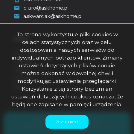
biuro@askhome.pl
a.skwarciak@askhome.pl
Ta strona wykorzystuje pliki cookies w
Menu
celach statystycznych oraz w celu
dostosowania naszych serwisów do
Strona główna
indywidualnych potrzeb klientów. Zmiany
O firmie
ustawień dotyczących plików cookie
Oferty
można dokonać w dowolnej chwili
Kontakt
modyfikując ustawienia przeglądarki.
Rodo
Korzystanie z tej strony bez zmian
ustawień dotyczących cookies oznacza, że
będą one zapisane w pamięci urządzenia.
ASK Office Anna Skwarciak © 2026
Rozumiem
Program dla biur nieruchomości
Galactica Virgo