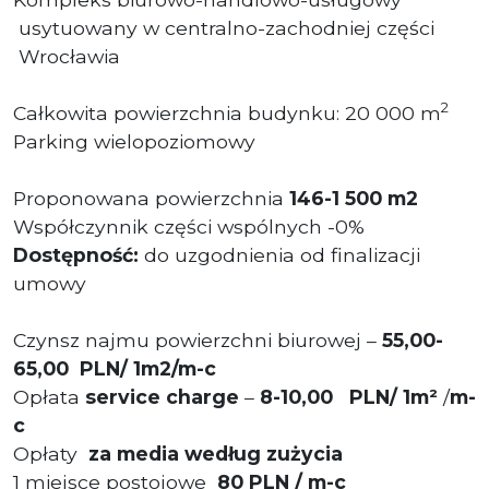
usytuowany w centralno-zachodniej części
Wrocławia
2
Całkowita powierzchnia budynku: 20 000 m
Parking wielopoziomowy
Proponowana powierzchnia
146-1 500 m2
Współczynnik części wspólnych -0%
Dostępność:
do uzgodnienia od finalizacji
umowy
Czynsz najmu powierzchni biurowej –
55,00-
65,00 PLN/ 1m2/m-c
Opłata
service charge
–
8-10,00
PLN/ 1m²
/
m-
c
Opłaty
za media według zużycia
1 miejsce postojowe
80 PLN / m-c