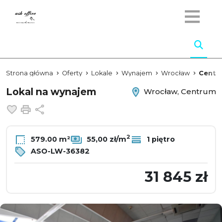
Strona główna
Oferty
Lokale
Wynajem
Wrocław
Centr
Lokal na wynajem
Wrocław, Centrum
Dodaj do ulubionych
Drukuj
Udostępnij
2
579.00 m²
55,00 zł/m
1 piętro
ASO-LW-36382
31 845 zł