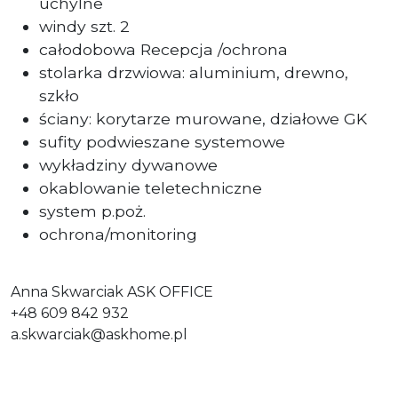
uchylne
windy szt. 2
całodobowa Recepcja /ochrona
stolarka drzwiowa: aluminium, drewno,
szkło
ściany: korytarze murowane, działowe GK
sufity podwieszane systemowe
wykładziny dywanowe
okablowanie teletechniczne
system p.poż.
ochrona/monitoring
Anna Skwarciak ASK OFFICE
+48 609 842 932
a.skwarciak@askhome.pl