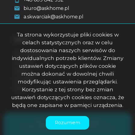
biuro@askhome.pl
a.skwarciak@askhome.pl
Ta strona wykorzystuje pliki cookies w
Menu
celach statystycznych oraz w celu
dostosowania naszych serwisów do
Strona główna
indywidualnych potrzeb klientów. Zmiany
O firmie
ustawień dotyczących plików cookie
Oferty
można dokonać w dowolnej chwili
Kontakt
modyfikując ustawienia przeglądarki.
Rodo
Korzystanie z tej strony bez zmian
ustawień dotyczących cookies oznacza, że
będą one zapisane w pamięci urządzenia.
ASK Office Anna Skwarciak © 2026
Rozumiem
Program dla biur nieruchomości
Galactica Virgo