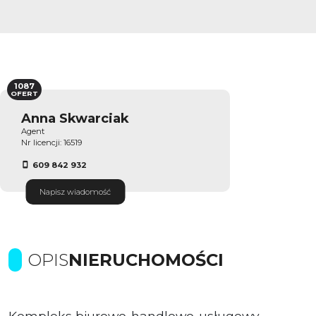
1087
OFERT
Anna Skwarciak
Agent
Nr licencji: 16519
609 842 932
Napisz wiadomość
OPIS
NIERUCHOMOŚCI
Kompleks biurowo-handlowo-usługowy