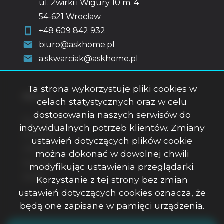
ul. Żwirki i Wigury 10 m. 4
54-621 Wrocław
+48 609 842 932
biuro@askhome.pl
a.skwarciak@askhome.pl
Ta strona wykorzystuje pliki cookies w
Menu
celach statystycznych oraz w celu
dostosowania naszych serwisów do
Strona główna
indywidualnych potrzeb klientów. Zmiany
O firmie
ustawień dotyczących plików cookie
Oferty
można dokonać w dowolnej chwili
Kontakt
modyfikując ustawienia przeglądarki.
Rodo
Korzystanie z tej strony bez zmian
ustawień dotyczących cookies oznacza, że
będą one zapisane w pamięci urządzenia.