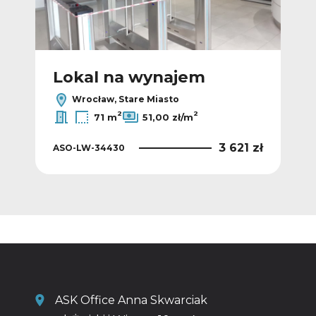
Lokal na wynajem
L
Wrocław, Stare Miasto
2
2
71 m
51,00 zł/m
0 zł
3 621 zł
ASO-LW-34430
ASO
ASK Office Anna Skwarciak