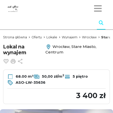
Strona główna
Oferty
Lokale
Wynajem
Wrocław
Stare 
Lokal na
Wrocław, Stare Miasto,
wynajem
Centrum
Dodaj do ulubionych
Drukuj
Udostępnij
2
68.00 m²
50,00 zł/m
5 piętro
ASO-LW-35636
3 400 zł