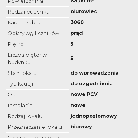
68,00 m²
Powierzchnia
biurowiec
Rodzaj budynku
3060
Kaucja zabezp.
prąd
Opłaty wg liczników
5
Piętro
Liczba pięter w
5
budynku
do wprowadzenia
Stan lokalu
do uzgodnienia
Typ kaucji
nowe PCV
Okna
nowe
Instalacje
jednopoziomowy
Rodzaj lokalu
biurowy
Przeznaczenie lokalu
Czynsz najmu netto