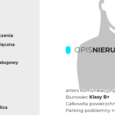
czenia
ięczna
OPIS
NIER
usługowy
Prowizje dla biura p
Kompleks biurowy us
arterii komunikacyjny
Biurowiec
Klasy B+
Całkowita powierzch
lica
Parking podziemny n