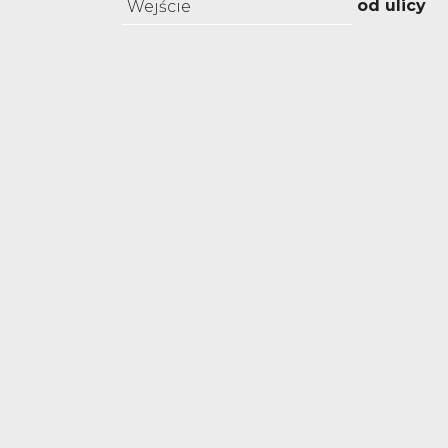
od ulicy
Wejście