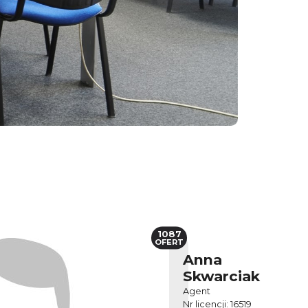
1087
OFERT
Anna
Skwarciak
Agent
Nr licencji: 16519