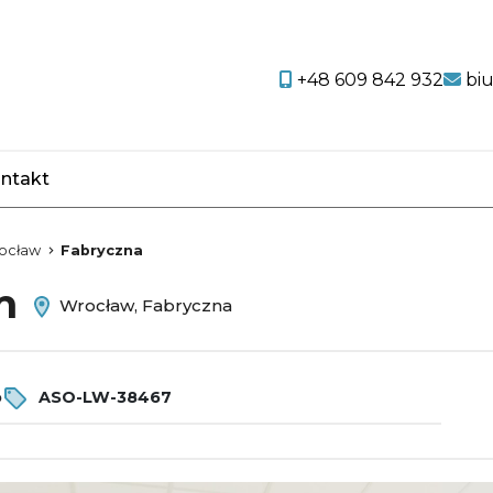
+48 609 842 932
bi
ntakt
favorite
ocław
Fabryczna
em
Wrocław, Fabryczna
o
ASO-LW-38467