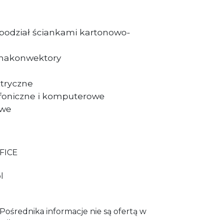
 podział ściankami kartonowo-
limakonwektory
tryczne
foniczne i komputerowe
owe
FICE
l
ośrednika informacje nie są ofertą w