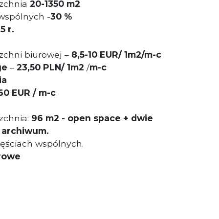
zchnia
20-1350 m2
wspólnych -
30 %
5 r.
chni biurowej –
8,5-10 EUR/ 1m2/m-c
ge
–
23,50 PLN/ 1m2
/
m-c
ia
60 EUR / m-c
zchnia:
96
m2
- open space + dwie
, archiwum.
zęściach wspólnych.
urowe