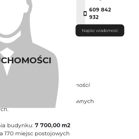
609 842
932
Napisz wiadomość
UCHOMOŚCI
okrywa Właściciel Nieruchomości
ytuowany przy jednej z głównych
ch.
nia budynku:
7 700,00 m2
a 170 miejsc postojowych