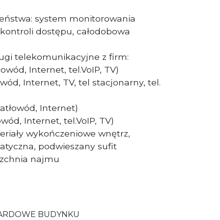
eństwa: system monitorowania
kontroli dostępu, całodobowa
gi telekomunikacyjne z firm:
owód, Internet, tel.VoIP, TV)
ód, Internet, TV, tel stacjonarny, tel.
atłowód, Internet)
wód, Internet, tel.VoIP, TV)
riały wykończeniowe wnętrz,
atyczna, podwieszany sufit
rzchnia najmu
DARDOWE BUDYNKU