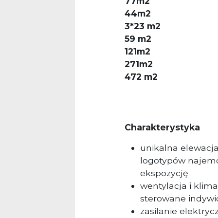
77m2
44m2
3*23 m2
59 m2
121m2
271m2
472 m2
Charakterystyka
unikalna elewacja
logotypów najemc
ekspozycję
wentylacja i klim
sterowane indywi
zasilanie elektryc