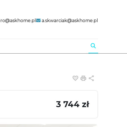
uro@askhome.pl
a.skwarciak@askhome.pl
Dodaj do ulubiony
Drukuj
Udostępnij
3 744 zł