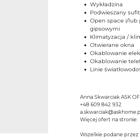
Wykładzina
Podwieszany sufit
Open space i/lub
gipsowymi
Klimatyzacja / k
Otwierane okna
Okablowanie elek
Okablowanie tele
Linie światłowod
Anna Skwarciak ASK OF
+48 609 842 932
a.skwarciak@askhome.p
Więcej ofert na stronie:
Wszelkie podane przez P