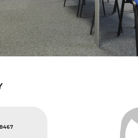
Y
8467