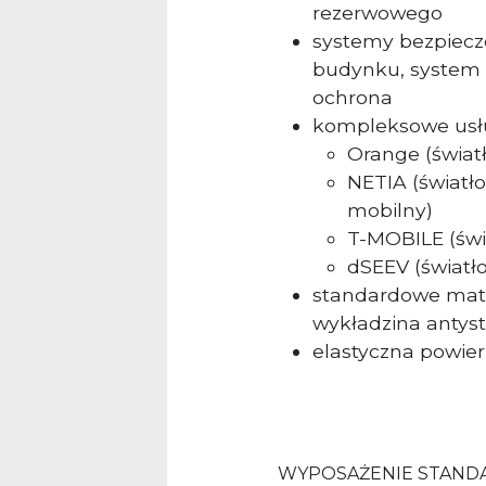
rezerwowego
systemy bezpiecz
budynku, system 
ochrona
kompleksowe usłu
Orange (światł
NETIA (światłow
mobilny)
T-MOBILE (świ
dSEEV (światło
standardowe mate
wykładzina antyst
elastyczna powie
WYPOSAŻENIE STAN