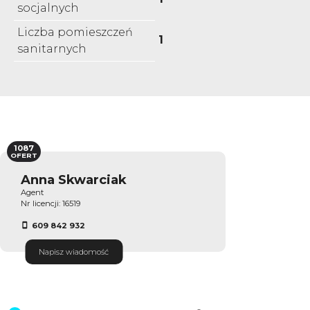
socjalnych
Liczba pomieszczeń
1
sanitarnych
1087
OFERT
Anna Skwarciak
Agent
Nr licencji: 16519
609 842 932
Napisz wiadomość