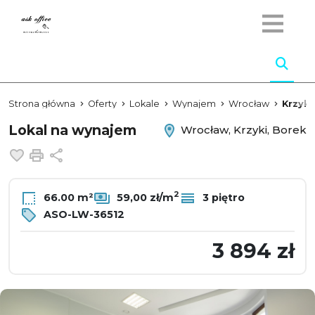
Strona główna
Oferty
Lokale
Wynajem
Wrocław
Krzyki
Lokal na wynajem
Wrocław, Krzyki, Borek
Dodaj do ulubionych
Drukuj
Udostępnij
2
66.00 m²
59,00 zł/m
3 piętro
ASO-LW-36512
3 894 zł