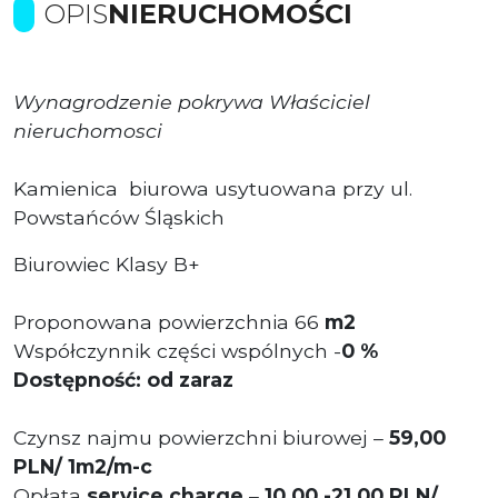
OPIS
NIERUCHOMOŚCI
Wynagrodzenie pokrywa Właściciel
nieruchomosci
Kamienica biurowa usytuowana przy ul.
Powstańców Śląskich
Biurowiec Klasy B+
Proponowana powierzchnia 66
m2
Współczynnik części wspólnych -
0 %
Dostępność: od zaraz
Czynsz najmu powierzchni biurowej –
59,00
PLN/ 1m2/m-c
Opłata
service charge
–
10,00 -21,00 PLN/