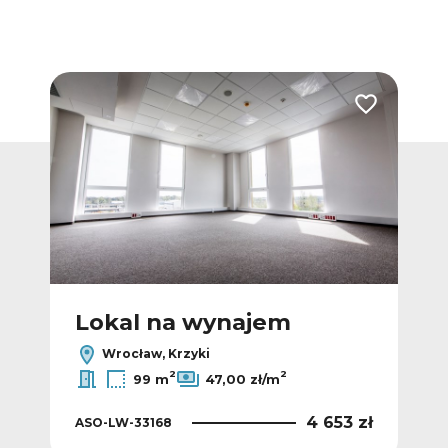
Dodaj do ulubionych
Dodaj do ulub
Lokal na wynajem
L
Wrocław, Krzyki
2
2
99 m
47,00 zł/m
 zł
4 653 zł
ASO-LW-33168
ASO