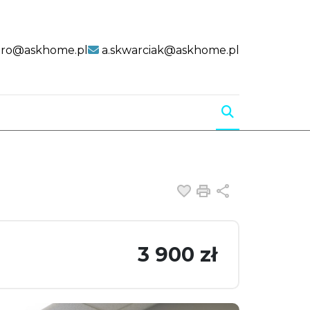
uro@askhome.pl
a.skwarciak@askhome.pl
Dodaj do ulubiony
Drukuj
Udostępnij
3 900 zł