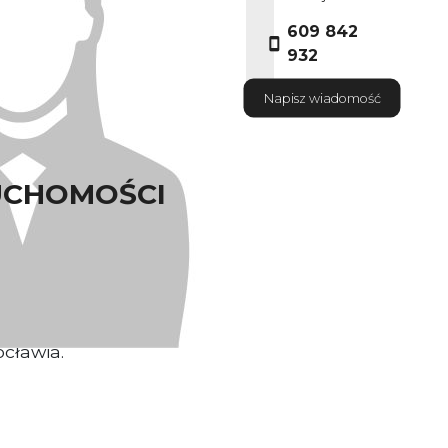
609 842
932
Napisz wiadomość
UCHOMOŚCI
ściciel nieruchomości
sługowy usytuowany jest w
cławia.