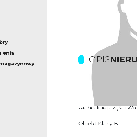
bry
ienia
OPIS
NIER
- magazynowy
Prowizje pokrywa Wła
Kompleks biurowo-u
zachodniej części Wro
Obiekt Klasy B