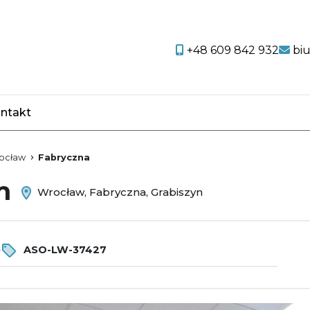
+48 609 842 932
bi
ntakt
favorite
ocław
Fabryczna
em
Wrocław, Fabryczna, Grabiszyn
o
ASO-LW-37427