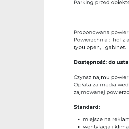
Parking przed obiek
Proponowana powier
Powierzchnia : hol 
typu open, , gabinet.
Dostępność: do usta
Czynsz najmu powierz
Opłata za media wedł
zajmowanej powierzc
Standard:
miejsce na rekla
wentylacja i klim