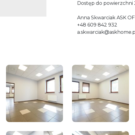
Dostęp do powierzchni 
Anna Skwarciak ASK OF
+48 609 842 932
a.skwarciak@askhome.p