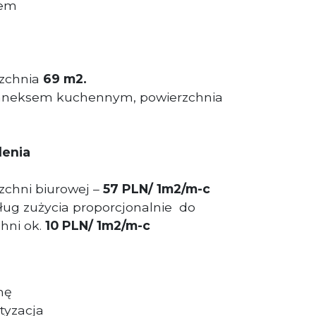
tem
zchnia
69 m2.
z aneksem kuchennym, powierzchnia
lenia
chni biurowej –
57
PLN/ 1m2/m-c
ug zużycia proporcjonalnie do
hni ok.
10
PLN/ 1m2/m-c
mę
atyzacja