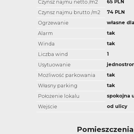
65 PLN
Czynsz najmu netto /m2
74 PLN
Czynsz najmu brutto /m2
własne dl
Ogrzewanie
tak
Alarm
tak
Winda
1
Liczba wind
jednostro
Usytuowanie
tak
Możliwość parkowania
tak
Własny parking
spokojna u
Położenie lokalu
od ulicy
Wejście
Pomieszczenia