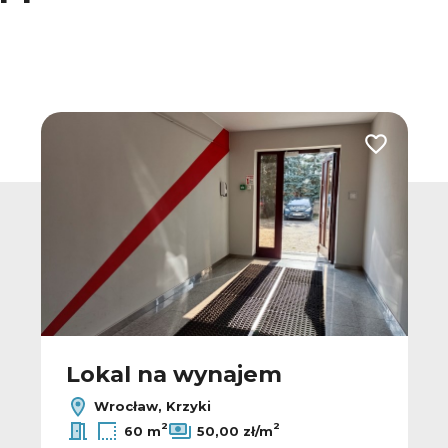
 do ulubionych
Dodaj do u
Lokal na wynajem
Wrocław, Krzyki
2
2
60 m
50,00 zł/m