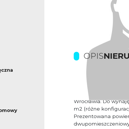
OPIS
NIER
ęczna
Prowizje pokrywa Wła
Komfortowe powierzc
Wrocławia. Do wynaję
m2 (różne konfigurac
iomowy
Prezentowana powier
dwupomieszczeniowy