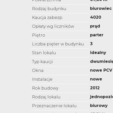
biurowiec
Rodzaj budynku
4020
Kaucja zabezp.
prąd
Opłaty wg liczników
parter
Piętro
3
Liczba pięter w budynku
idealny
Stan lokalu
dwumiesi
Typ kaucji
nowe PCV
Okna
nowe
Instalacje
2012
Rok budowy
jednopoz
Rodzaj lokalu
biurowy
Przeznaczenie lokalu