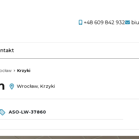
+48 609 842 932
bi
ntakt
favorite
ocław
Krzyki
em
Wrocław, Krzyki
ASO-LW-37860