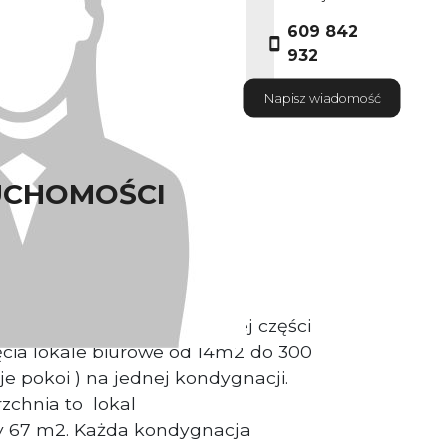
609 842
932
Napisz wiadomość
UCHOMOŚCI
sciciel nieruchomości.
hnie biurowe w południowej części
cia lokale biurowe od 14m2 do 300
je pokoi ) na jednej kondygnacji.
zchnia to lokal
 67 m2. Każda kondygnacja