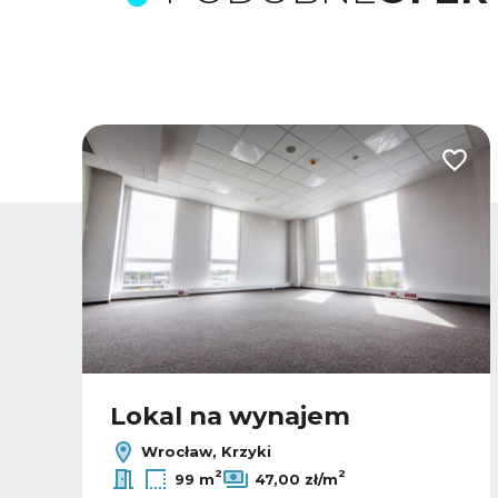
odaj do ulubionych
Dodaj
Lokal na wynajem
Wrocław, Krzyki
2
2
99 m
47,00 zł/m