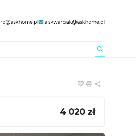
uro@askhome.pl
a.skwarciak@askhome.pl
Dodaj do ulubiony
Drukuj
Udostępnij
4 020 zł