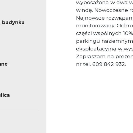
wyposażona w dwa wę
windę. Nowoczesne ro
Najnowsze rozwiązani
a budynku
monitorowany. Ochron
części wspólnych 10%
parkingu naziemnym
eksploatacyjna w wys
Zapraszam na prezen
nr tel. 609 842 932.
nne
lica