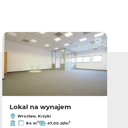
lubionych
Dodaj do ulubio
Lokal na wynajem
Wrocław, Krzyki
2
2
84 m
47,00 zł/m