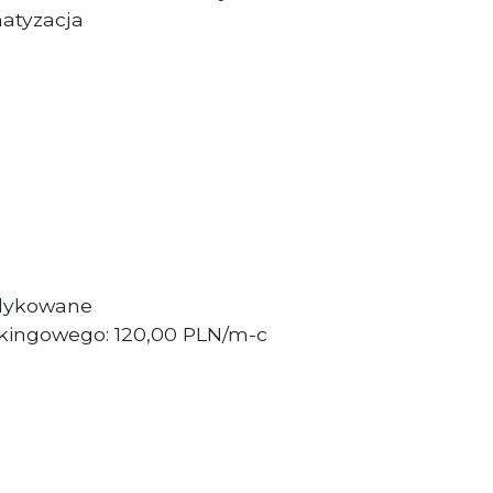
matyzacja
edykowane
rkingowego: 120,00 PLN/m-c