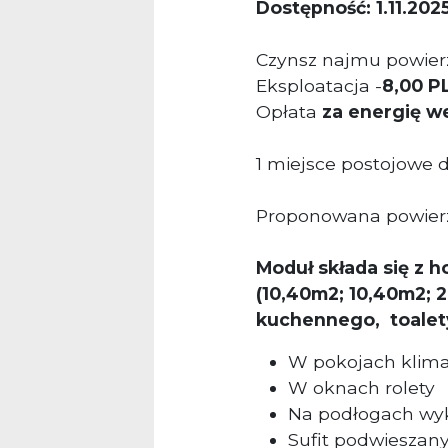
Dostępność: 1.11.2025
Czynsz najmu powierz
Eksploatacja -
8
,00 P
Opłata
za energię w
1 miejsce postojowe
Proponowana powier
Moduł składa się z 
(10,40m2; 10,40m2; 2
kuchennego,
toalet
W pokojach klima
W oknach rolety
Na podłogach wy
Sufit podwieszan