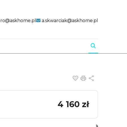
uro@askhome.pl
a.skwarciak@askhome.pl
Dodaj do ulubiony
Drukuj
Udostępnij
4 160 zł