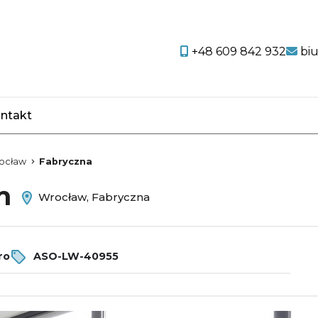
+48 609 842 932
bi
ntakt
favorite
ocław
Fabryczna
em
Wrocław, Fabryczna
ro
ASO-LW-40955