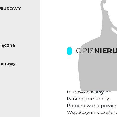
 BIUROWY
ięczna
OPIS
NIER
iomowy
Prowizje dla biura p
Kompleks biurowy
us
Biurowiec
Klasy B+
Parking naziemny
Proponowana powier
Współczynnik części 