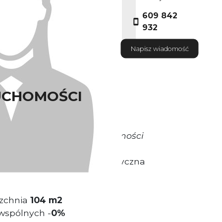
609 842
932
Napisz wiadomość
UCHOMOŚCI
okrywa Właściciel Nieruchomości
ytuowany w dzielnicy Fabryczna
zchnia
104 m2
wspólnych -
0%