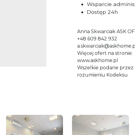
Wsparcie adminis
Dostęp 24h
Anna Skwarciak ASK OF
+48 609 842 932
a.skwarciak@askhome.p
Więcej ofert na stronie:
www.askhome.pl
Wszelkie podane przez P
rozumieniu Kodeksu