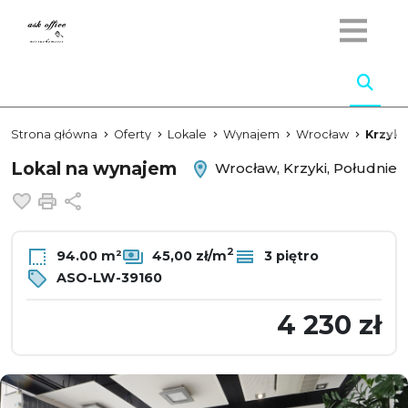
Strona główna
Oferty
Lokale
Wynajem
Wrocław
Krzyki
Lokal na wynajem
Wrocław, Krzyki, Południe
Dodaj do ulubionych
Drukuj
Udostępnij
2
94.00 m²
45,00 zł/m
3 piętro
ASO-LW-39160
4 230 zł