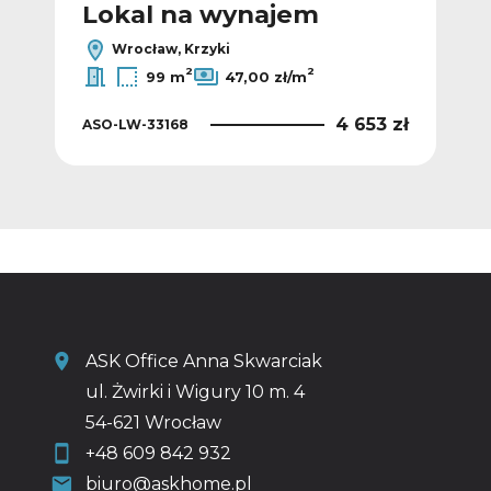
Lokal na wynajem
L
Wrocław, Krzyki
2
2
99 m
47,00 zł/m
 zł
4 653 zł
ASO-LW-33168
ASO
ASK Office Anna Skwarciak
ul. Żwirki i Wigury 10 m. 4
54-621 Wrocław
+48 609 842 932
biuro@askhome.pl