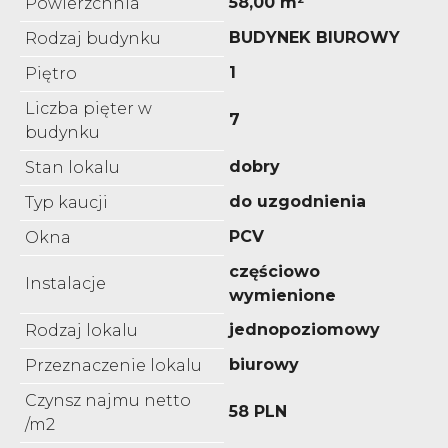
58,00 m²
Powierzchnia
BUDYNEK BIUROWY
Rodzaj budynku
1
Piętro
Liczba pięter w
7
budynku
dobry
Stan lokalu
do uzgodnienia
Typ kaucji
PCV
Okna
częściowo
Instalacje
wymienione
jednopoziomowy
Rodzaj lokalu
biurowy
Przeznaczenie lokalu
Czynsz najmu netto
58 PLN
/m2