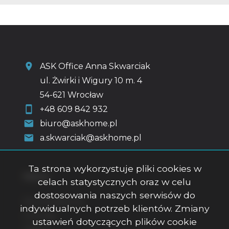
ASK Office Anna Skwarciak
ul. Żwirki i Wigury 10 m. 4
54-621 Wrocław
+48 609 842 932
biuro@askhome.pl
a.skwarciak@askhome.pl
Ta strona wykorzystuje pliki cookies w
Menu
celach statystycznych oraz w celu
dostosowania naszych serwisów do
Strona główna
indywidualnych potrzeb klientów. Zmiany
O firmie
ustawień dotyczących plików cookie