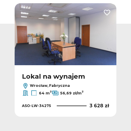
Dodaj do ulubionych
Dodaj do ulub
Lokal na wynajem
L
Wrocław, Fabryczna
2
2
64 m
56,69 zł/m
 zł
3 628 zł
ASO-LW-34275
ASO