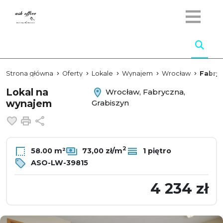
Strona główna
Oferty
Lokale
Wynajem
Wrocław
Fabry
Lokal na
Wrocław, Fabryczna,
wynajem
Grabiszyn
Dodaj do ulubionych
Drukuj
Udostępnij
2
58.00 m²
73,00 zł/m
1 piętro
ASO-LW-39815
4 234 zł