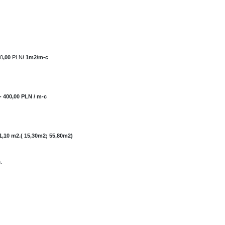
60
,00
PLN
/ 1m2/m-c
- 400,00 PLN / m-c
1,10 m2.( 15,30m2; 55,80m2)
.