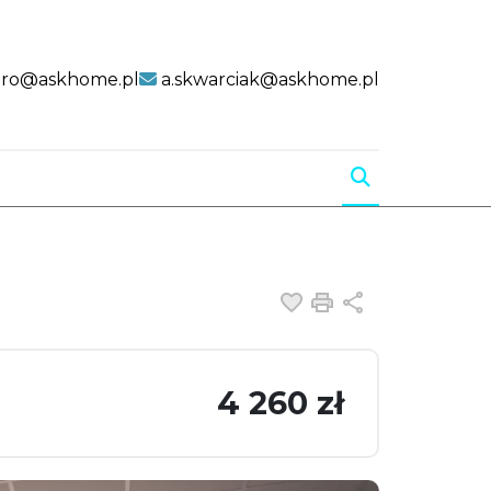
uro@askhome.pl
a.skwarciak@askhome.pl
Dodaj do ulubiony
Drukuj
Udostępnij
4 260 zł