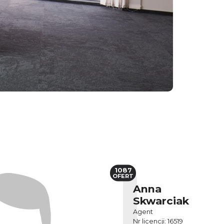
1087
OFERT
Anna
Skwarciak
Agent
Nr licencji: 16519