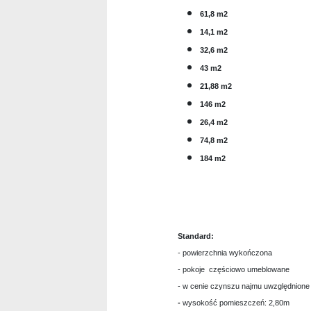
61,8 m2
14,1 m2
32,6 m2
43 m2
21,88 m2
146 m2
26,4 m2
74,8 m2
184 m2
Standard:
- powierzchnia wykończona
- pokoje częściowo umeblowane
- w cenie czynszu najmu uwzględnione o
-
wysokość pomieszczeń: 2,80m