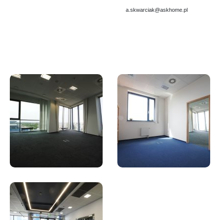
a.skwarciak@askhome.pl