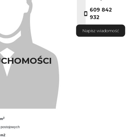
609 842
932
Napisz wiadomość
UCHOMOŚCI
ściciel nieruchomosci
achodniej części Wrocławia.
2
0m
 postojowych
 m2