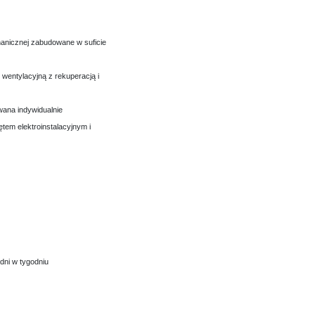
chanicznej zabudowane w suficie
 wentylacyjną z rekuperacją i
wana indywidualnie
ętem elektroinstalacyjnym i
dni w tygodniu