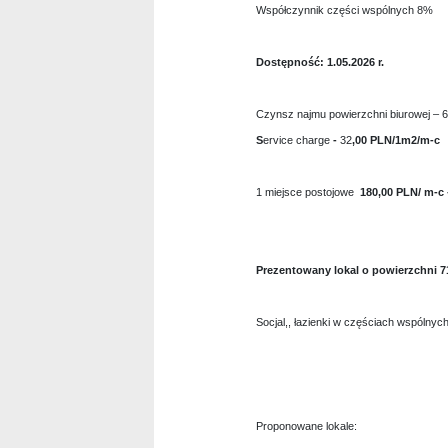
Współczynnik części wspólnych 8%
Dostępność: 1.05.2026 r.
Czynsz najmu powierzchni biurowej – 
S
ervice charge
-
32
,00
PLN/1m2/m-c
1 miejsce postojowe
180,00 PLN/ m-c 
Prezentowany lokal o powierzchni 7
Socjal,, łazienki w częściach wspólnych
Proponowane lokale: