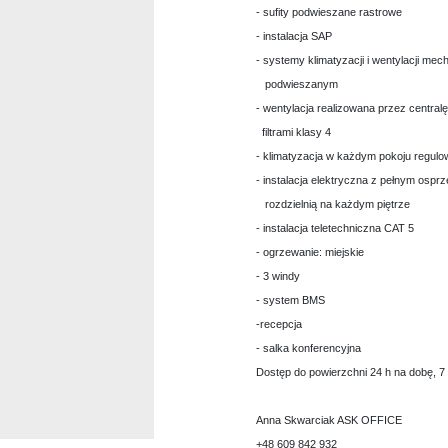
- sufity podwieszane rastrowe
- instalacja SAP
- systemy klimatyzacji i wentylacji me
podwieszanym
- wentylacja realizowana przez centralę
filtrami klasy 4
- klimatyzacja w każdym pokoju regulo
- instalacja elektryczna z pełnym osprz
rozdzielnią na każdym piętrze
- instalacja teletechniczna CAT 5
- ogrzewanie: miejskie
- 3 windy
- system BMS
-recepcja
- salka konferencyjna
Dostęp do powierzchni 24 h na dobę, 7 
Anna Skwarciak ASK OFFICE
+48 609 842 932