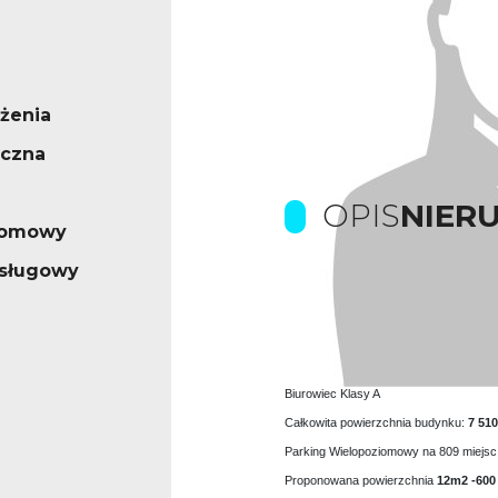
żenia
ęczna
OPIS
NIER
iomowy
usługowy
Prowizje pokrywa Wła
Kompleks biurowy usytuowany jest w z
Biurowiec Klasy A
Całkowita powierzchnia budynku:
7 51
Parking Wielopoziomowy na 809 miejsc
Proponowana powierzchnia
12m2 -600