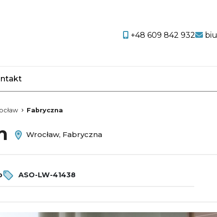
+48 609 842 932
bi
ntakt
favorite
ocław
Fabryczna
em
Wrocław, Fabryczna
o
ASO-LW-41438