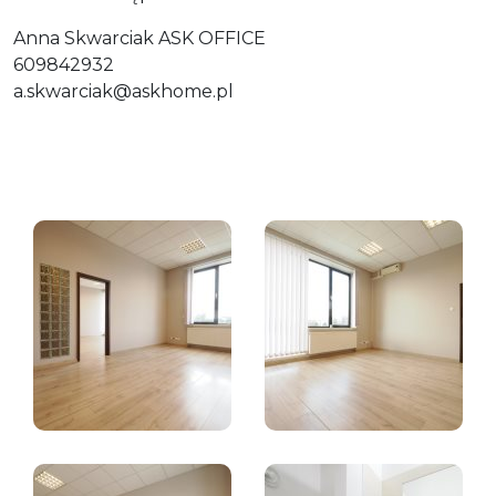
Anna Skwarciak ASK OFFICE
609842932
a.skwarciak@askhome.pl