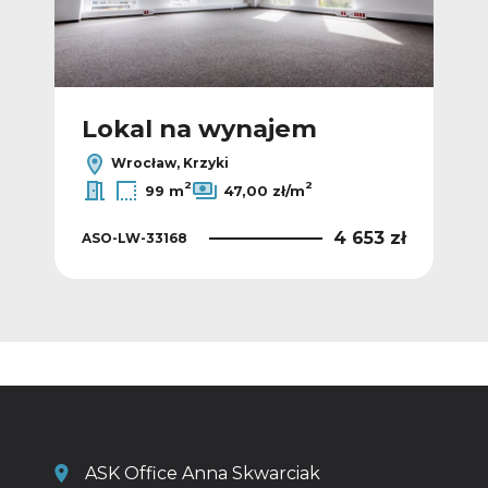
Lokal na wynajem
L
Wrocław, Krzyki
2
2
99 m
47,00 zł/m
 zł
4 653 zł
ASO-LW-33168
ASO
ASK Office Anna Skwarciak