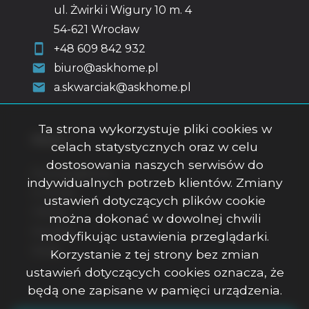
ul. Żwirki i Wigury 10 m. 4
54-621 Wrocław
+48 609 842 932
biuro@askhome.pl
a.skwarciak@askhome.pl
Ta strona wykorzystuje pliki cookies w
Menu
celach statystycznych oraz w celu
dostosowania naszych serwisów do
Strona główna
indywidualnych potrzeb klientów. Zmiany
O firmie
ustawień dotyczących plików cookie
Oferty
można dokonać w dowolnej chwili
Kontakt
modyfikując ustawienia przeglądarki.
Rodo
Korzystanie z tej strony bez zmian
ustawień dotyczących cookies oznacza, że
będą one zapisane w pamięci urządzenia.