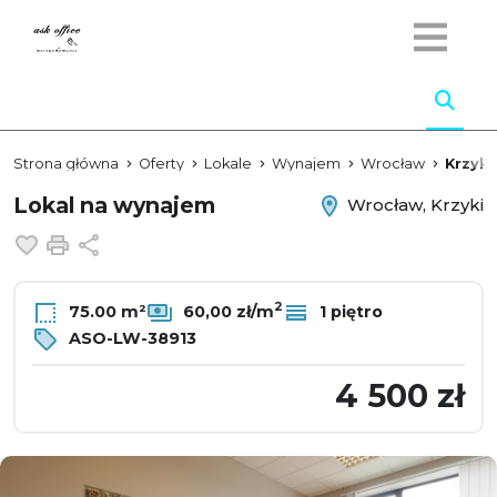
Strona główna
Oferty
Lokale
Wynajem
Wrocław
Krzyki
Lokal na wynajem
Wrocław, Krzyki
Dodaj do ulubionych
Drukuj
Udostępnij
2
75.00 m²
60,00 zł/m
1 piętro
ASO-LW-38913
4 500 zł