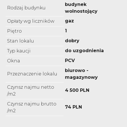
budynek
Rodzaj budynku
wolnostojący
gaz
Opłaty wg liczników
1
Piętro
dobry
Stan lokalu
do uzgodnienia
Typ kaucji
PCV
Okna
biurowo -
Przeznaczenie lokalu
magazynowy
Czynsz najmu netto
4 500 PLN
/m2
Czynsz najmu brutto
74 PLN
/m2