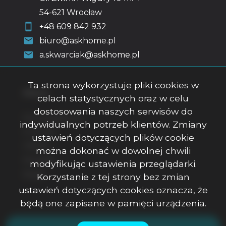
54-621 Wrocław
+48 609 842 932
biuro@askhome.pl
a.skwarciak@askhome.pl
Ta strona wykorzystuje pliki cookies w
Menu
celach statystycznych oraz w celu
dostosowania naszych serwisów do
Strona główna
indywidualnych potrzeb klientów. Zmiany
O firmie
ustawień dotyczących plików cookie
Oferty
można dokonać w dowolnej chwili
Kontakt
modyfikując ustawienia przeglądarki.
Rodo
Korzystanie z tej strony bez zmian
ustawień dotyczących cookies oznacza, że
będą one zapisane w pamięci urządzenia.