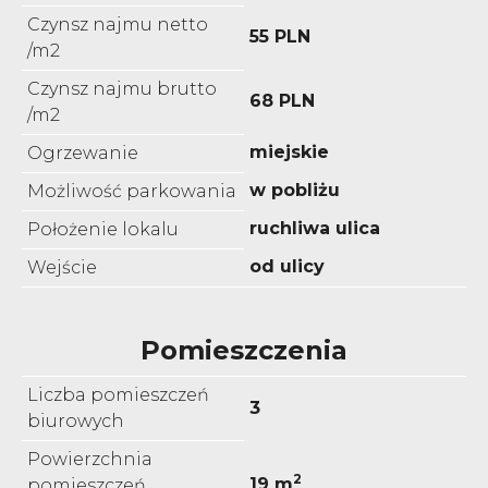
Czynsz najmu netto
55 PLN
/m2
Czynsz najmu brutto
68 PLN
/m2
miejskie
Ogrzewanie
w pobliżu
Możliwość parkowania
ruchliwa ulica
Położenie lokalu
od ulicy
Wejście
Pomieszczenia
Liczba pomieszczeń
3
biurowych
Powierzchnia
2
19 m
pomieszczeń