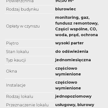
90,00 m²
Powierzchnia
biurowiec
Rodzaj budynku
monitoring, gaz,
fundusz remontowy,
Opłaty w czynszu
Części wspólne, CO,
woda, prąd, ochrona
wysoki parter
Piętro
do odświeżenia
Stan lokalu
jednomiesięczna
Typ kaucji
częściowo
Okna
wymienione
częściowo
Instalacje
wymienione
jednopoziomowy
Rodzaj lokalu
usługowy, biurowy
Przeznaczenie lokalu