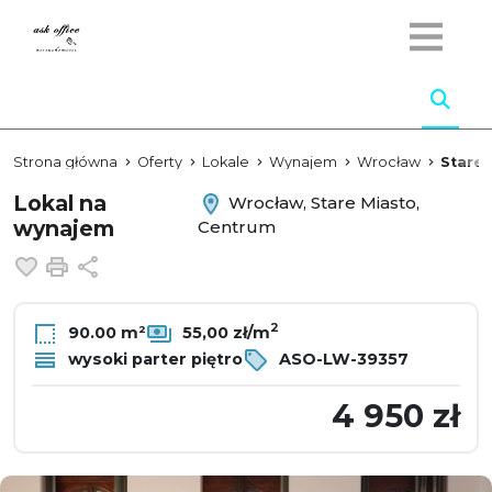
Strona główna
Oferty
Lokale
Wynajem
Wrocław
Stare 
Lokal na
Wrocław, Stare Miasto,
wynajem
Centrum
Dodaj do ulubionych
Drukuj
Udostępnij
2
90.00 m²
55,00 zł/m
wysoki parter piętro
ASO-LW-39357
4 950 zł