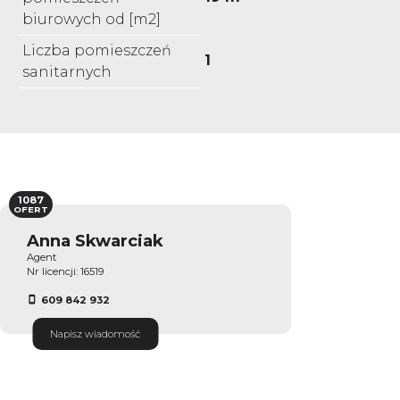
biurowych od [m2]
Liczba pomieszczeń
1
sanitarnych
1087
OFERT
Anna Skwarciak
Agent
Nr licencji: 16519
609 842 932
Napisz wiadomość