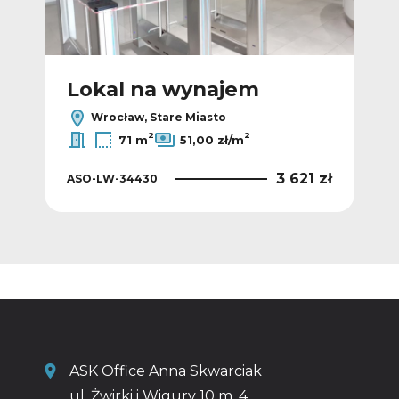
Lokal na wynajem
L
Wrocław, Stare Miasto
2
2
71 m
51,00 zł/m
 zł
3 621 zł
ASO-LW-34430
ASO
ASK Office Anna Skwarciak
ul. Żwirki i Wigury 10 m. 4