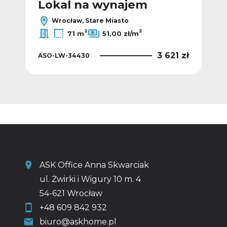
Lokal na wynajem
L
Wrocław, Stare Miasto
2
2
71 m
51,00 zł/m
 zł
3 621 zł
ASO-LW-34430
ASO
ASK Office Anna Skwarciak
ul. Żwirki i Wigury 10 m. 4
54-621 Wrocław
+48 609 842 932
biuro@askhome.pl