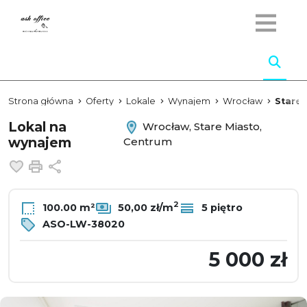
Strona główna
Oferty
Lokale
Wynajem
Wrocław
Stare 
Lokal na
Wrocław, Stare Miasto,
wynajem
Centrum
Dodaj do ulubionych
Drukuj
Udostępnij
2
100.00 m²
50,00 zł/m
5 piętro
ASO-LW-38020
5 000 zł