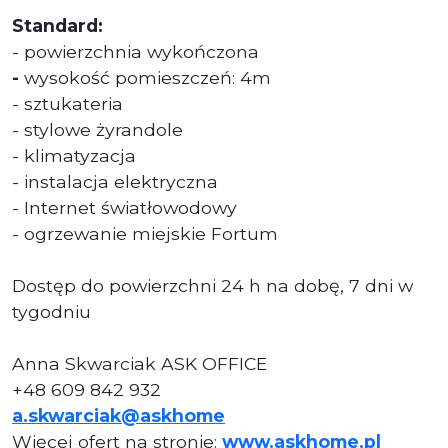
Standard:
- powierzchnia wykończona
-
wysokość pomieszczeń: 4m
- sztukateria
- stylowe żyrandole
- klimatyzacja
- instalacja elektryczna
- Internet światłowodowy
- ogrzewanie miejskie Fortum
Dostęp do powierzchni 24 h na dobę, 7 dni w
tygodniu
Anna Skwarciak ASK OFFICE
+48 609 842 932
a.skwarciak@askhome
Więcej ofert na stronie:
www.askhome.pl