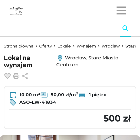
Strona główna
Oferty
Lokale
Wynajem
Wrocław
Stare 
Lokal na
Wrocław, Stare Miasto,
wynajem
Centrum
Dodaj do ulubionych
Drukuj
Udostępnij
2
10.00 m²
50,00 zł/m
1 piętro
ASO-LW-41834
500 zł