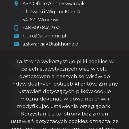
ASK Office Anna Skwarciak
ul. Żwirki i Wigury 10 m. 4
54-621 Wrocław
+48 609 842 932
biuro@askhome.pl
a.skwarciak@askhome.pl
Ta strona wykorzystuje pliki cookies w
Menu
celach statystycznych oraz w celu
dostosowania naszych serwisów do
Strona główna
indywidualnych potrzeb klientów. Zmiany
O firmie
ustawień dotyczących plików cookie
Oferty
można dokonać w dowolnej chwili
Kontakt
modyfikując ustawienia przeglądarki.
Rodo
Korzystanie z tej strony bez zmian
ustawień dotyczących cookies oznacza, że
będą one zapisane w pamięci urządzenia.