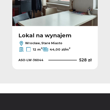
Lokal na wynajem
L
Wrocław, Stare Miasto
2
2
12 m
44,00 zł/m
 zł
528 zł
ASO-LW-36044
ASO