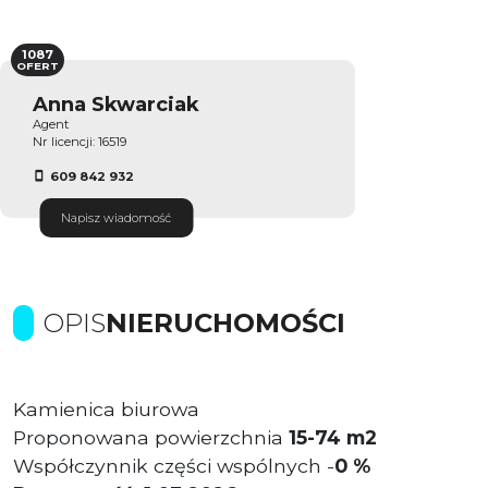
1087
OFERT
Anna Skwarciak
Agent
Nr licencji: 16519
609 842 932
Napisz wiadomość
OPIS
NIERUCHOMOŚCI
Kamienica biurowa
Proponowana powierzchnia
15-74 m2
Współczynnik części wspólnych -
0 %