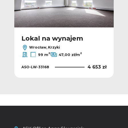
Lokal na wynajem
L
Wrocław, Krzyki
2
2
99 m
47,00 zł/m
 zł
4 653 zł
ASO-LW-33168
ASO