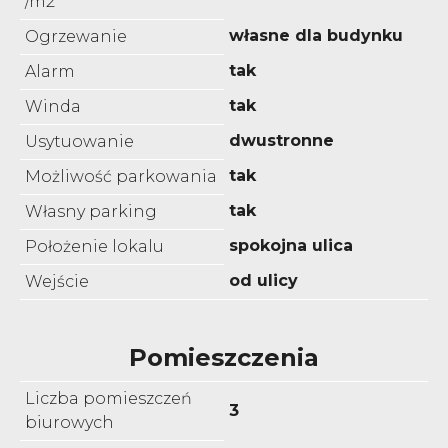
/m2
własne dla budynku
Ogrzewanie
tak
Alarm
tak
Winda
dwustronne
Usytuowanie
tak
Możliwość parkowania
tak
Własny parking
spokojna ulica
Położenie lokalu
od ulicy
Wejście
Pomieszczenia
Liczba pomieszczeń
3
biurowych