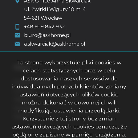
ASK Office Anna Skwarciak
ul. Żwirki i Wigury 10 m. 4
54-621 Wrocław
+48 609 842 932
biuro@askhome.pl
a.skwarciak@askhome.pl
Ta strona wykorzystuje pliki cookies w
Menu
celach statystycznych oraz w celu
dostosowania naszych serwisów do
Strona główna
indywidualnych potrzeb klientów. Zmiany
O firmie
ustawień dotyczących plików cookie
Oferty
można dokonać w dowolnej chwili
Kontakt
modyfikując ustawienia przeglądarki.
Rodo
Korzystanie z tej strony bez zmian
ustawień dotyczących cookies oznacza, że
będą one zapisane w pamięci urządzenia.