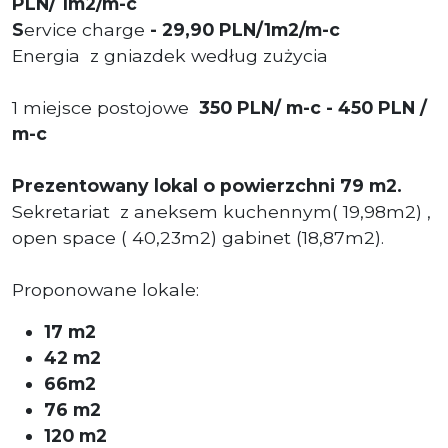
PLN/ 1m2/m-c
S
ervice charge
-
29,90 PLN/1m2/m-c
Energia z gniazdek według zużycia
1 miejsce postojowe
350 PLN/ m-c - 450 PLN /
m-c
Prezentowany lokal o powierzchni 79 m2.
Sekretariat z aneksem kuchennym( 19,98m2) ,
open space ( 40,23m2) gabinet (18,87m2).
Proponowane lokale:
17 m2
42 m2
66m2
76 m2
120 m2