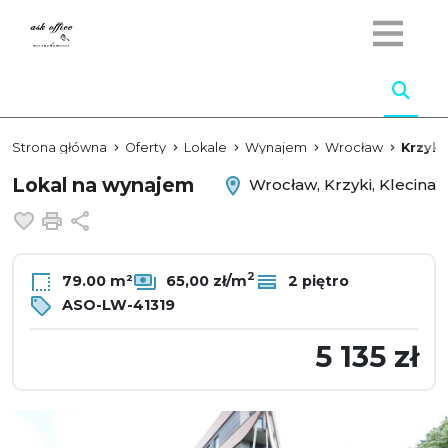
Strona główna
Oferty
Lokale
Wynajem
Wrocław
Krzyki
Lokal na wynajem
Wrocław, Krzyki, Klecina
Dodaj do ulubionych
Drukuj
Udostępnij
2
79.00 m²
65,00 zł/m
2 piętro
ASO-LW-41319
5 135 zł