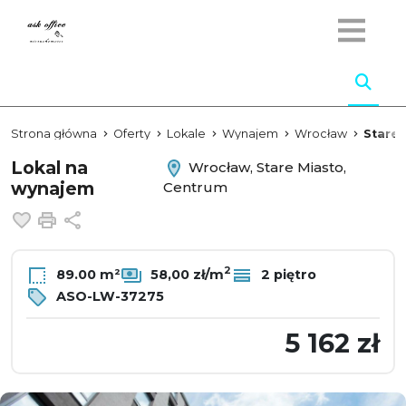
Strona główna
Oferty
Lokale
Wynajem
Wrocław
Stare 
Lokal na
Wrocław, Stare Miasto,
wynajem
Centrum
Dodaj do ulubionych
Drukuj
Udostępnij
2
89.00 m²
58,00 zł/m
2 piętro
ASO-LW-37275
5 162 zł