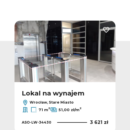
Dodaj do ulubionych
Dodaj do ulub
Lokal na wynajem
L
Wrocław, Stare Miasto
2
2
71 m
51,00 zł/m
 zł
3 621 zł
ASO-LW-34430
ASO