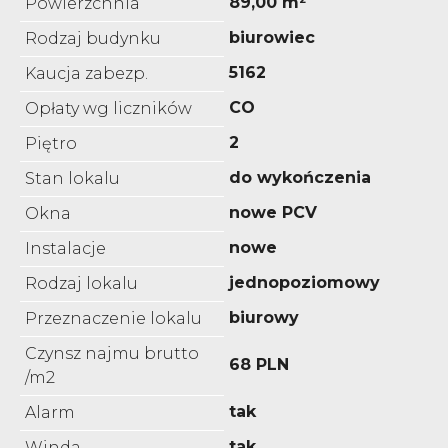
89,00 m²
Powierzchnia
biurowiec
Rodzaj budynku
5162
Kaucja zabezp.
CO
Opłaty wg liczników
2
Piętro
do wykończenia
Stan lokalu
nowe PCV
Okna
nowe
Instalacje
jednopoziomowy
Rodzaj lokalu
biurowy
Przeznaczenie lokalu
Czynsz najmu brutto
68 PLN
/m2
tak
Alarm
tak
Winda