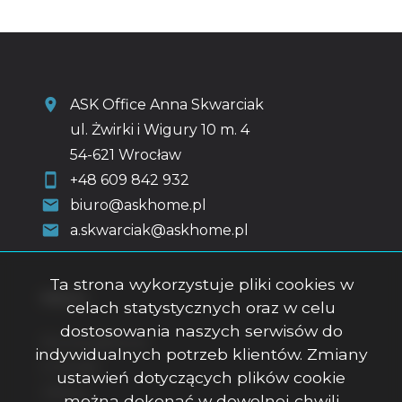
ASK Office Anna Skwarciak
ul. Żwirki i Wigury 10 m. 4
54-621 Wrocław
+48 609 842 932
biuro@askhome.pl
a.skwarciak@askhome.pl
Ta strona wykorzystuje pliki cookies w
Menu
celach statystycznych oraz w celu
dostosowania naszych serwisów do
Strona główna
indywidualnych potrzeb klientów. Zmiany
O firmie
ustawień dotyczących plików cookie
Oferty
można dokonać w dowolnej chwili