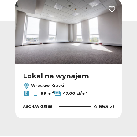
Dodaj do ulubionych
Dodaj do ulub
Lokal na wynajem
L
Wrocław, Krzyki
2
2
99 m
47,00 zł/m
 zł
4 653 zł
ASO-LW-33168
ASO