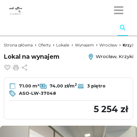
Strona główna
Oferty
Lokale
Wynajem
Wrocław
Krzyki
Lokal na wynajem
Wrocław, Krzyki
Dodaj do ulubionych
Drukuj
Udostępnij
2
71.00 m²
74,00 zł/m
3 piętro
ASO-LW-37048
5 254 zł