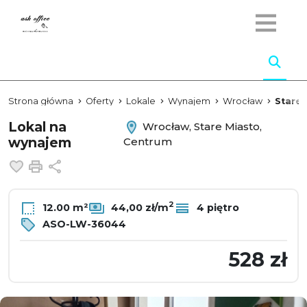
Strona główna
Oferty
Lokale
Wynajem
Wrocław
Stare 
Lokal na
Wrocław, Stare Miasto,
wynajem
Centrum
Dodaj do ulubionych
Drukuj
Udostępnij
2
12.00 m²
44,00 zł/m
4 piętro
ASO-LW-36044
528 zł