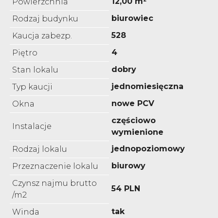
12,00 m²
Powierzchnia
biurowiec
Rodzaj budynku
528
Kaucja zabezp.
4
Piętro
dobry
Stan lokalu
jednomiesięczna
Typ kaucji
nowe PCV
Okna
częściowo
Instalacje
wymienione
jednopoziomowy
Rodzaj lokalu
biurowy
Przeznaczenie lokalu
Czynsz najmu brutto
54 PLN
/m2
tak
Winda