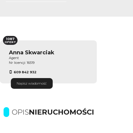
1087
OFERT
Anna Skwarciak
Agent
Nr licencji: 16519
609 842 932
Napisz wiadomość
OPIS
NIERUCHOMOŚCI