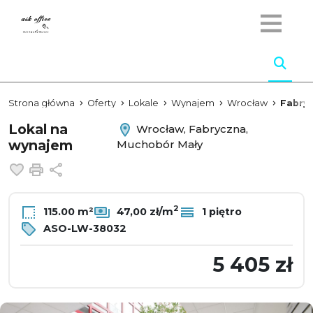
Strona główna
Oferty
Lokale
Wynajem
Wrocław
Fabry
Lokal na
Wrocław, Fabryczna,
wynajem
Muchobór Mały
Dodaj do ulubionych
Drukuj
Udostępnij
2
115.00 m²
47,00 zł/m
1 piętro
ASO-LW-38032
5 405 zł