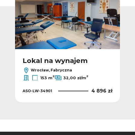
Lokal na wynajem
L
Wrocław, Fabryczna
2
2
153 m
32,00 zł/m
6 zł
4 896 zł
ASO-LW-34901
ASO