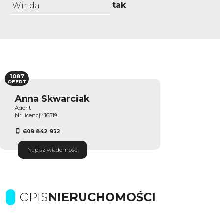
tak
Winda
1087
OFERT
Anna Skwarciak
Agent
Nr licencji: 16519
609 842 932
Napisz wiadomość
OPIS
NIERUCHOMOŚCI