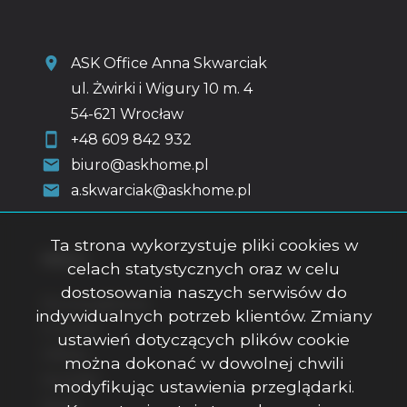
ASK Office Anna Skwarciak
ul. Żwirki i Wigury 10 m. 4
54-621 Wrocław
+48 609 842 932
biuro@askhome.pl
a.skwarciak@askhome.pl
Ta strona wykorzystuje pliki cookies w
Menu
celach statystycznych oraz w celu
dostosowania naszych serwisów do
Strona główna
indywidualnych potrzeb klientów. Zmiany
O firmie
ustawień dotyczących plików cookie
Oferty
można dokonać w dowolnej chwili
Kontakt
modyfikując ustawienia przeglądarki.
Rodo