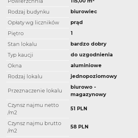
115,00 m²
Powierzchnia
biurowiec
Rodzaj budynku
prąd
Opłaty wg liczników
1
Piętro
bardzo dobry
Stan lokalu
do uzgodnienia
Typ kaucji
aluminiowe
Okna
jednopoziomowy
Rodzaj lokalu
biurowo -
Przeznaczenie lokalu
magazynowy
Czynsz najmu netto
51 PLN
/m2
Czynsz najmu brutto
58 PLN
/m2