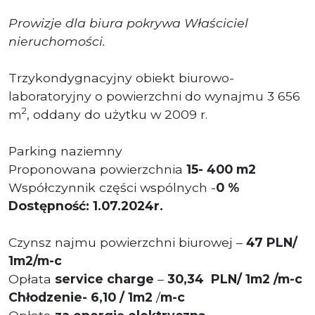
Prowizje dla biura pokrywa Właściciel
nieruchomości.
Trzykondygnacyjny obiekt biurowo-
laboratoryjny o powierzchni do wynajmu 3 656
2
m
, oddany do użytku w 2009 r.
Parking naziemny
Proponowana powierzchnia
15
- 400 m2
Współczynnik części wspólnych -
0 %
Dostępność: 1.07.2024r.
Czynsz najmu powierzchni biurowej –
47 PLN/
1m2/m-c
Opłata
service charge
–
3
0,34 P
LN/ 1m2 /m-c
Chłodzenie- 6,10 / 1m2
/
m-c