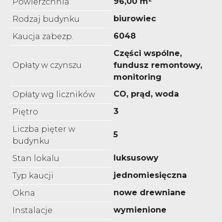
96,00 m²
Powierzchnia
biurowiec
Rodzaj budynku
6048
Kaucja zabezp.
Części wspólne,
Opłaty w czynszu
fundusz remontowy,
monitoring
CO, prąd, woda
Opłaty wg liczników
3
Piętro
Liczba pięter w
5
budynku
luksusowy
Stan lokalu
jednomiesięczna
Typ kaucji
nowe drewniane
Okna
wymienione
Instalacje