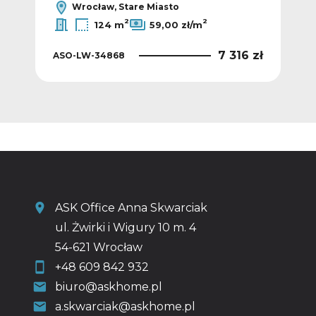
Wrocław, Stare Miasto
2
2
124 m
59,00 zł/m
0 zł
7 316 zł
ASO-LW-34868
ASO
ASK Office Anna Skwarciak
ul. Żwirki i Wigury 10 m. 4
54-621 Wrocław
+48 609 842 932
biuro@askhome.pl
a.skwarciak@askhome.pl