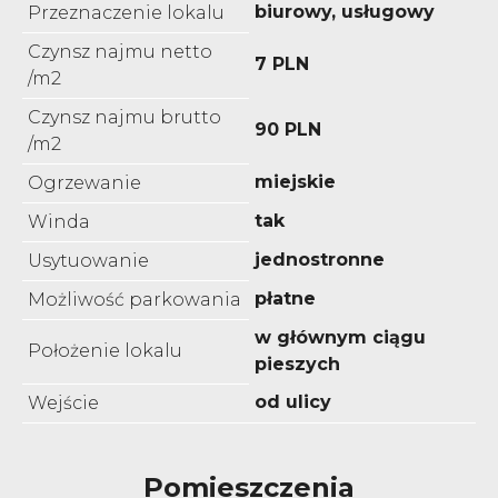
biurowy, usługowy
Przeznaczenie lokalu
Czynsz najmu netto
7 PLN
/m2
Czynsz najmu brutto
90 PLN
/m2
miejskie
Ogrzewanie
tak
Winda
jednostronne
Usytuowanie
płatne
Możliwość parkowania
w głównym ciągu
Położenie lokalu
pieszych
od ulicy
Wejście
Pomieszczenia