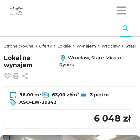
Strona główna
Oferty
Lokale
Wynajem
Wrocław
Stare 
Lokal na
Wrocław, Stare Miasto,
wynajem
Rynek
Dodaj do ulubionych
Drukuj
Udostępnij
2
96.00 m²
63,00 zł/m
3 piętro
ASO-LW-39343
6 048 zł