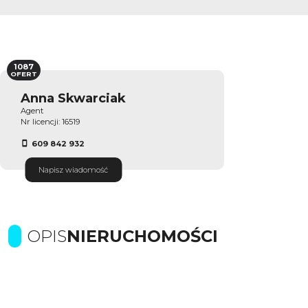
1087
OFERT
Anna Skwarciak
Agent
Nr licencji: 16519
609 842 932
Napisz wiadomość
OPIS
NIERUCHOMOŚCI