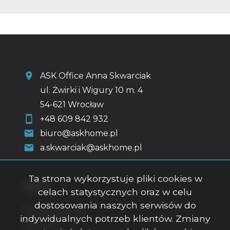
ASK Office Anna Skwarciak
ul. Żwirki i Wigury 10 m. 4
54-621 Wrocław
+48 609 842 932
biuro@askhome.pl
a.skwarciak@askhome.pl
Ta strona wykorzystuje pliki cookies w
Menu
celach statystycznych oraz w celu
dostosowania naszych serwisów do
Strona główna
indywidualnych potrzeb klientów. Zmiany
O firmie