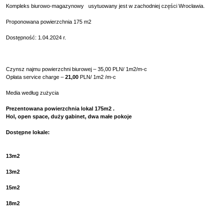
Kompleks biurowo-magazynowy usytuowany jest w zachodniej części Wrocławia.
Proponowana powierzchnia 175
m2
Dostępność: 1.04.2024 r.
Czynsz najmu powierzchni biurowej –
35
,00
PLN/ 1m2/m-c
Opłata
service charge
–
21
,00
PLN/ 1m2
/
m-c
Media według zużycia
Prezentowana powierzchnia lokal 175m2 .
Hol, open space, duży gabinet, dwa małe pokoje
Dostępne lokale:
13m2
13m2
15m2
18m2