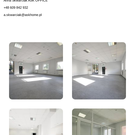
Anna Skwarciak ASK OFFICE
+48 609 842 932
a.skwarciak@askhome.pl