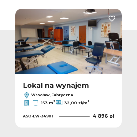
Dodaj do ulubionych
Dodaj do ulub
Lokal na wynajem
L
Wrocław, Fabryczna
2
2
153 m
32,00 zł/m
 zł
4 896 zł
ASO-LW-34901
ASO