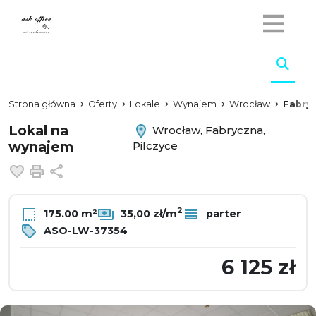
Strona główna
Oferty
Lokale
Wynajem
Wrocław
Fabry
Lokal na
Wrocław, Fabryczna,
wynajem
Pilczyce
Dodaj do ulubionych
Drukuj
Udostępnij
2
175.00 m²
35,00 zł/m
parter
ASO-LW-37354
6 125 zł