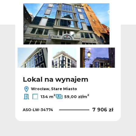
Dodaj do ulubionych
Dodaj do ulub
Lokal na wynajem
L
Wrocław, Stare Miasto
2
2
134 m
59,00 zł/m
 zł
7 906 zł
ASO-LW-34774
AS