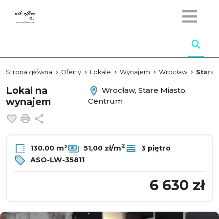
Strona główna
Oferty
Lokale
Wynajem
Wrocław
Stare 
Lokal na
Wrocław, Stare Miasto,
wynajem
Centrum
Dodaj do ulubionych
Drukuj
Udostępnij
2
130.00 m²
51,00 zł/m
3 piętro
ASO-LW-35811
6 630 zł