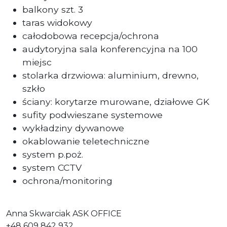
balkony szt. 3
taras widokowy
całodobowa recepcja/ochrona
audytoryjna sala konferencyjna na 100
miejsc
stolarka drzwiowa: aluminium, drewno,
szkło
ściany: korytarze murowane, działowe GK
sufity podwieszane systemowe
wykładziny dywanowe
okablowanie teletechniczne
system p.poż.
system CCTV
ochrona/monitoring
Anna Skwarciak ASK OFFICE
+48 609 842 932