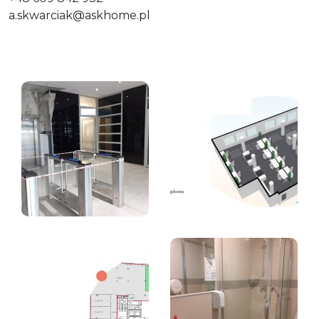
a.skwarciak@askhome.pl