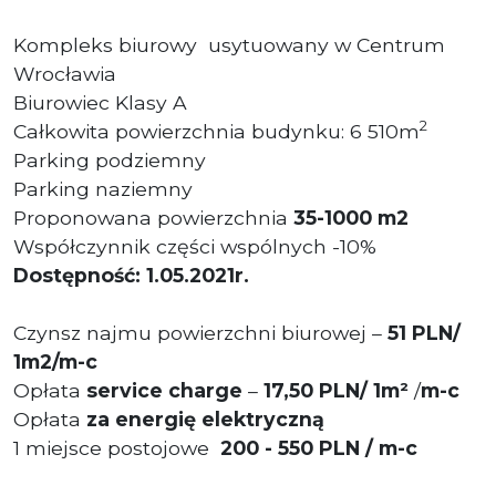
Kompleks biurowy usytuowany w Centrum
Wrocławia
Biurowiec Klasy A
2
Całkowita powierzchnia budynku: 6 510m
Parking podziemny
Parking naziemny
Proponowana powierzchnia
35
-1000 m
2
Współczynnik części wspólnych -10%
Dostępność: 1.05.2021r.
Czynsz najmu powierzchni biurowej –
51
PLN
/
1m2/m-c
Opłata
service charge
–
17,50 PLN/ 1m²
/
m-c
Opłata
za energię elektryczną
1 miejsce postojowe
200 - 550 PLN / m-c