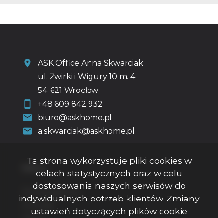
ASK Office Anna Skwarciak
ul. Żwirki i Wigury 10 m. 4
54-621 Wrocław
+48 609 842 932
biuro@askhome.pl
a.skwarciak@askhome.pl
Ta strona wykorzystuje pliki cookies w
Menu
celach statystycznych oraz w celu
dostosowania naszych serwisów do
Strona główna
indywidualnych potrzeb klientów. Zmiany
O firmie
ustawień dotyczących plików cookie