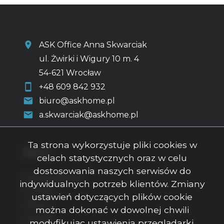
ASK Office Anna Skwarciak
ul. Żwirki i Wigury 10 m. 4
54-621 Wrocław
+48 609 842 932
biuro@askhome.pl
a.skwarciak@askhome.pl
Ta strona wykorzystuje pliki cookies w
Menu
celach statystycznych oraz w celu
dostosowania naszych serwisów do
Strona główna
indywidualnych potrzeb klientów. Zmiany
O firmie
ustawień dotyczących plików cookie
Oferty
można dokonać w dowolnej chwili
Kontakt
modyfikując ustawienia przeglądarki.