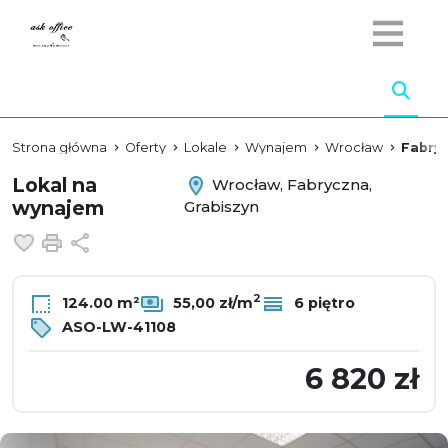
Strona główna
Oferty
Lokale
Wynajem
Wrocław
Fabry
Lokal na
Wrocław, Fabryczna,
wynajem
Grabiszyn
Dodaj do ulubionych
Drukuj
Udostępnij
2
124.00 m²
55,00 zł/m
6 piętro
ASO-LW-41108
6 820 zł