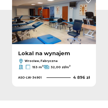
Dodaj do ulubionych
Dodaj do ulub
Lokal na wynajem
L
Wrocław, Fabryczna
2
2
153 m
32,00 zł/m
 zł
4 896 zł
ASO-LW-34901
ASO