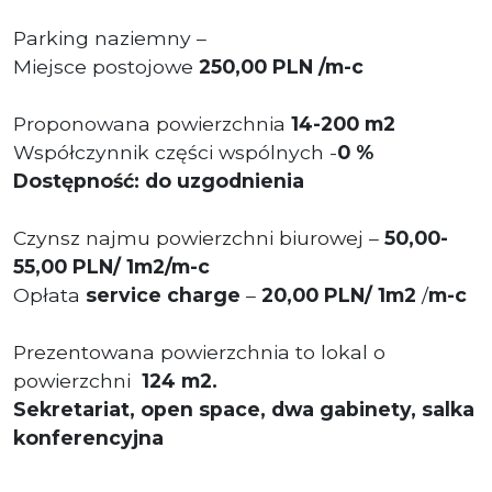
Parking naziemny –
Miejsce postojowe
2
50,00 PLN
/m-c
Proponowana powierzchnia
14-200 m2
Współczynnik części wspólnych -
0 %
Dostępność: do uzgodnienia
Czynsz najmu powierzchni biurowej –
50,00-
55,00 PLN/ 1m2/m-c
Opłata
service charge
–
20,00 PLN/ 1m2
/
m-c
Prezentowana powierzchnia to lokal o
powierzchni
124 m2.
Sekretariat, open space, dwa gabinety, salka
konferencyjna