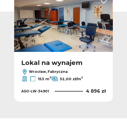
Dodaj do ulubionych
Dodaj do ulub
Lokal na wynajem
L
Wrocław, Fabryczna
2
2
153 m
32,00 zł/m
 zł
4 896 zł
ASO-LW-34901
ASO