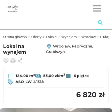
Strona główna
Oferty
Lokale
Wynajem
Wrocław
Fabry
Lokal na
Wrocław, Fabryczna,
wynajem
Grabiszyn
Dodaj do ulubionych
Drukuj
Udostępnij
2
124.00 m²
55,00 zł/m
6 piętro
ASO-LW-41318
6 820 zł