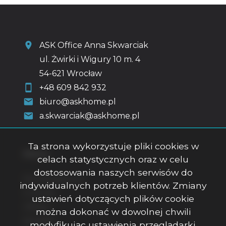
ASK Office Anna Skwarciak
ul. Żwirki i Wigury 10 m. 4
54-621 Wrocław
+48 609 842 932
biuro@askhome.pl
a.skwarciak@askhome.pl
Ta strona wykorzystuje pliki cookies w
Menu
celach statystycznych oraz w celu
dostosowania naszych serwisów do
Strona główna
indywidualnych potrzeb klientów. Zmiany
O firmie
ustawień dotyczących plików cookie
Oferty
można dokonać w dowolnej chwili
Kontakt
modyfikując ustawienia przeglądarki.