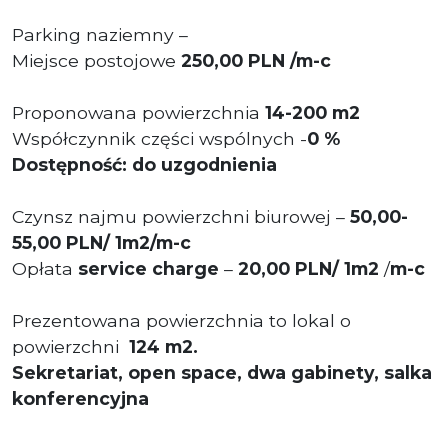
Parking naziemny –
Miejsce postojowe
2
50,00 PLN
/m-c
Proponowana powierzchnia
14-200 m2
Współczynnik części wspólnych -
0 %
Dostępność: do uzgodnienia
Czynsz najmu powierzchni biurowej –
50,00-
55,00 PLN/ 1m2/m-c
Opłata
service charge
–
20,00 PLN/ 1m2
/
m-c
Prezentowana powierzchnia to lokal o
powierzchni
124 m2.
Sekretariat, open space, dwa gabinety, salka
konferencyjna