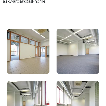
a.skwarciak@askhome
.