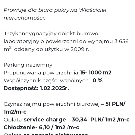
Prowizje dla biura pokrywa Właściciel
nieruchomości.
Trzykondygnacyjny obiekt biurowo-
laboratoryjny o powierzchni do wynajmu 3 656
2
m
, oddany do użytku w 2009 r.
Parking naziemny
Proponowana powierzchnia
15
- 1000 m2
Współczynnik części wspólnych -
0 %
Dostępność: 1.02.2025r.
Czynsz najmu powierzchni biurowej –
51 PLN/
1m2/m-c
Opłata
service charge
–
3
0,34 P
LN/ 1m2 /m-c
Chłodzenie- 6,10 / 1m2
/
m-c