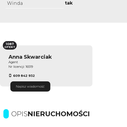
tak
Winda
1087
OFERT
Anna Skwarciak
Agent
Nr licencji: 16519
609 842 932
Napisz wiadomość
OPIS
NIERUCHOMOŚCI