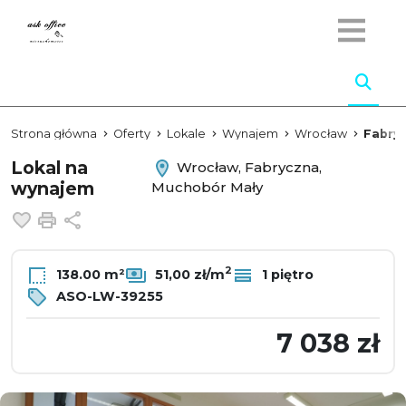
Strona główna
Oferty
Lokale
Wynajem
Wrocław
Fabry
Lokal na
Wrocław, Fabryczna,
wynajem
Muchobór Mały
Dodaj do ulubionych
Drukuj
Udostępnij
2
138.00 m²
51,00 zł/m
1 piętro
ASO-LW-39255
7 038 zł