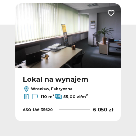
Dodaj do ulubionych
Dodaj do ulub
Lokal na wynajem
L
Wrocław, Fabryczna
2
2
110 m
55,00 zł/m
 zł
6 050 zł
ASO-LW-35620
ASO