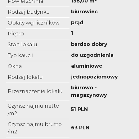
138,00 m²
Powierzchnia
biurowiec
Rodzaj budynku
prąd
Opłaty wg liczników
1
Piętro
bardzo dobry
Stan lokalu
do uzgodnienia
Typ kaucji
aluminiowe
Okna
jednopoziomowy
Rodzaj lokalu
biurowo -
Przeznaczenie lokalu
magazynowy
Czynsz najmu netto
51 PLN
/m2
Czynsz najmu brutto
63 PLN
/m2