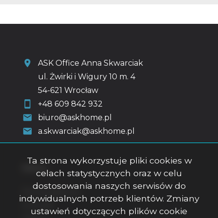
ASK Office Anna Skwarciak
ul. Żwirki i Wigury 10 m. 4
54-621 Wrocław
+48 609 842 932
biuro@askhome.pl
a.skwarciak@askhome.pl
Ta strona wykorzystuje pliki cookies w
Menu
celach statystycznych oraz w celu
dostosowania naszych serwisów do
Strona główna
indywidualnych potrzeb klientów. Zmiany
O firmie
ustawień dotyczących plików cookie