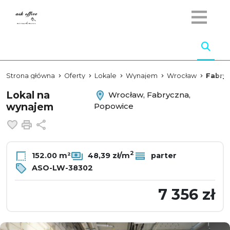
Strona główna
Oferty
Lokale
Wynajem
Wrocław
Fabry
Lokal na
Wrocław, Fabryczna,
wynajem
Popowice
Dodaj do ulubionych
Drukuj
Udostępnij
2
152.00 m²
48,39 zł/m
parter
ASO-LW-38302
7 356 zł