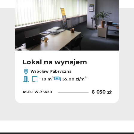
Lokal na wynajem
L
Wrocław, Fabryczna
2
2
110 m
55,00 zł/m
4 zł
6 050 zł
ASO-LW-35620
ASO