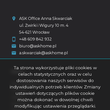
ASK Office Anna Skwarciak
ul. Żwirki i Wigury 10 m. 4
54-621 Wrocław
+48 609 842 932
biuro@askhome.pl
a.skwarciak@askhome.pl
Ta strona wykorzystuje pliki cookies w
Menu
celach statystycznych oraz w celu
dostosowania naszych serwisów do
Strona główna
indywidualnych potrzeb klientów. Zmiany
O firmie
ustawień dotyczących plików cookie
Oferty
można dokonać w dowolnej chwili
Kontakt
modyfikując ustawienia przeglądarki.