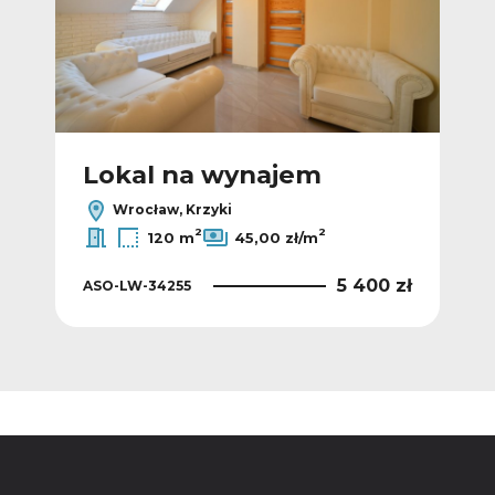
Lokal na wynajem
L
Wrocław, Krzyki
2
2
120 m
45,00 zł/m
 zł
5 400 zł
ASO-LW-34255
ASO