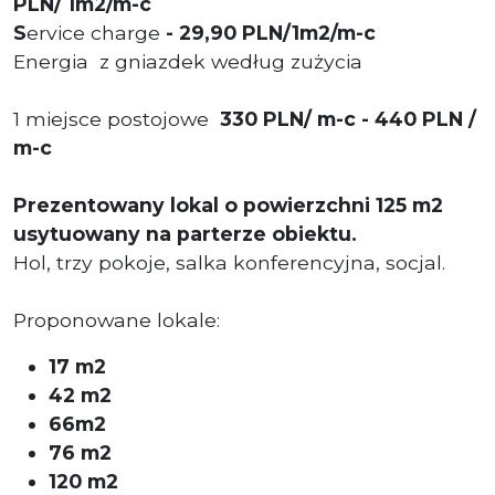
PLN/ 1m2/m-c
S
ervice charge
-
29,90 PLN/1m2/m-c
Energia z gniazdek według zużycia
1 miejsce postojowe
330 PLN/ m-c - 440 PLN /
m-c
Prezentowany lokal o powierzchni 125 m2
usytuowany na parterze obiektu.
Hol, trzy pokoje, salka konferencyjna, socjal.
Proponowane lokale:
17 m2
42 m2
66m2
76 m2
120 m2