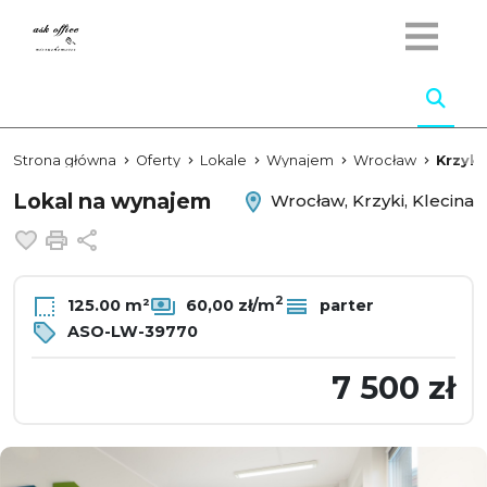
Strona główna
Oferty
Lokale
Wynajem
Wrocław
Krzyki
Lokal na wynajem
Wrocław, Krzyki, Klecina
Dodaj do ulubionych
Drukuj
Udostępnij
2
125.00 m²
60,00 zł/m
parter
ASO-LW-39770
7 500 zł