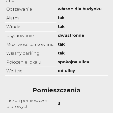
/m2
własne dla budynku
Ogrzewanie
tak
Alarm
tak
Winda
dwustronne
Usytuowanie
tak
Możliwość parkowania
tak
Własny parking
spokojna ulica
Położenie lokalu
od ulicy
Wejście
Pomieszczenia
Liczba pomieszczeń
3
biurowych