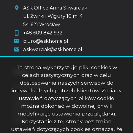
ASK Office Anna Skwarciak
ul. Żwirki i Wigury 10 m. 4
54-621 Wrocław
+48 609 842 932
biuro@askhome.pl
a.skwarciak@askhome.pl
Ta strona wykorzystuje pliki cookies w
Menu
celach statystycznych oraz w celu
dostosowania naszych serwisów do
Strona główna
indywidualnych potrzeb klientów. Zmiany
O firmie
ustawień dotyczących plików cookie
Oferty
można dokonać w dowolnej chwili
Kontakt
modyfikując ustawienia przeglądarki.
Rodo
Korzystanie z tej strony bez zmian
ustawień dotyczących cookies oznacza, że