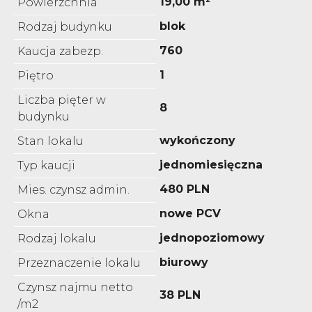
19,00 m²
Powierzchnia
blok
Rodzaj budynku
760
Kaucja zabezp.
1
Piętro
Liczba pięter w
8
budynku
wykończony
Stan lokalu
jednomiesięczna
Typ kaucji
480 PLN
Mies. czynsz admin.
nowe PCV
Okna
jednopoziomowy
Rodzaj lokalu
biurowy
Przeznaczenie lokalu
Czynsz najmu netto
38 PLN
/m2