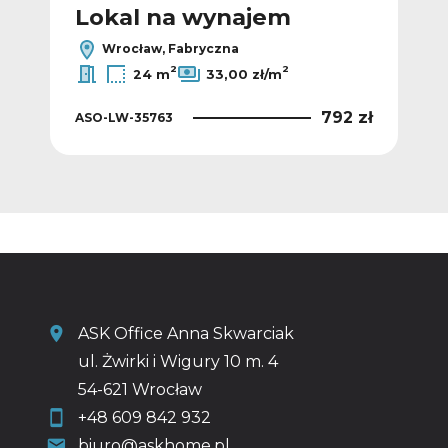
Lokal na wynajem
L
Wrocław, Fabryczna
2
2
24 m
33,00 zł/m
 zł
792 zł
ASO-LW-35763
ASO
ASK Office Anna Skwarciak
ul. Żwirki i Wigury 10 m. 4
54-621 Wrocław
+48 609 842 932
biuro@askhome.pl