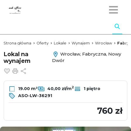
Strona główna
Oferty
Lokale
Wynajem
Wrocław
Fabry
Lokal na
Wrocław, Fabryczna, Nowy
wynajem
Dwór
Dodaj do ulubionych
Drukuj
Udostępnij
2
19.00 m²
40,00 zł/m
1 piętro
ASO-LW-36291
760 zł