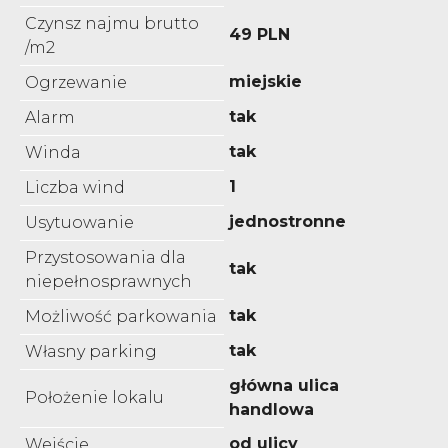
Czynsz najmu brutto
49 PLN
/m2
miejskie
Ogrzewanie
tak
Alarm
tak
Winda
1
Liczba wind
jednostronne
Usytuowanie
Przystosowania dla
tak
niepełnosprawnych
tak
Możliwość parkowania
tak
Własny parking
główna ulica
Położenie lokalu
handlowa
od ulicy
Wejście