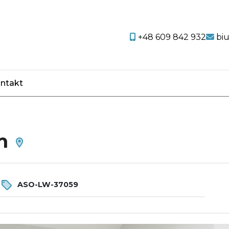
+48 609 842 932
bi
ntakt
favorite
em
r
ASO-LW-37059