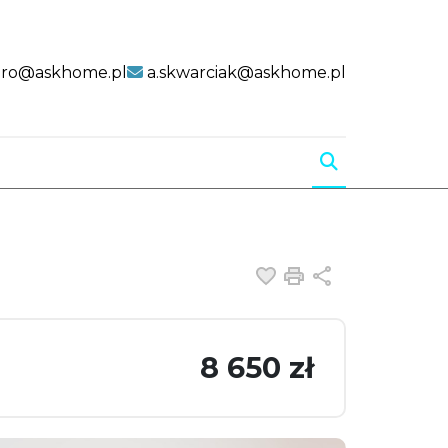
uro@askhome.pl
a.skwarciak@askhome.pl
Dodaj do ulubiony
Drukuj
Udostępnij
8 650 zł