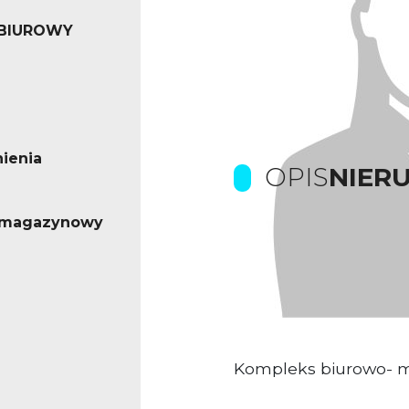
 BIUROWY
ienia
OPIS
NIER
- magazynowy
Prowizje pokrywa Wła
Oferta dostępna od lu
Kompleks biurowo- 