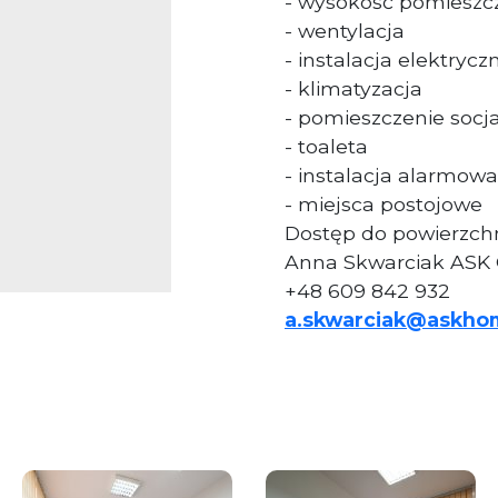
- wysokość pomieszcz
- wentylacja
- instalacja elektrycz
- klimatyzacja
- pomieszczenie socj
- toaleta
- instalacja alarmowa
- miejsca postojowe
Dostęp do powierzchn
Anna Skwarciak ASK
+48 609 842 932
a.skwarciak@askho