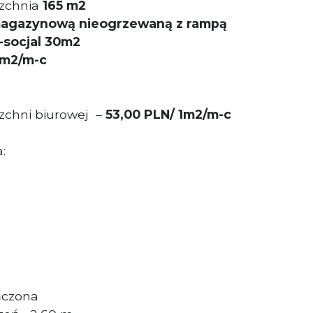
zchnia
165 m2
 magazynową nieogrzewaną z rampą
-socjal 30m2
1m2/m-c
zchni biurowej –
53,00 PLN/ 1m2/m-c
:
ńczona