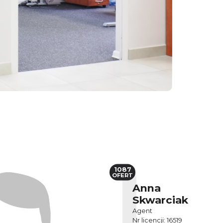
1087
OFERT
Anna
Skwarciak
Agent
Nr licencji: 16519