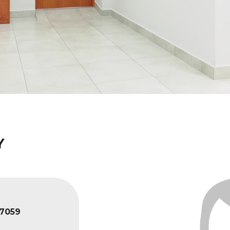
Y
7059