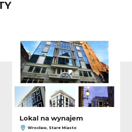
TY
 do ulubionych
Dodaj do u
Lokal na wynajem
Wrocław, Stare Miasto