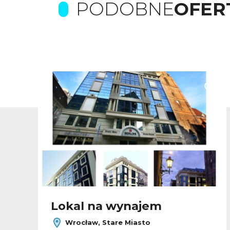
PODOBNE
OFER
odaj do ulubionych
Dodaj
Lokal na wynajem
Wrocław, Stare Miasto