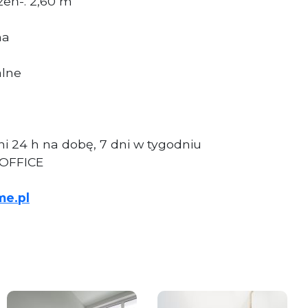
eń-. 2,60 m
na
alne
i 24 h na dobę, 7 dni w tygodniu
 OFFICE
me.pl