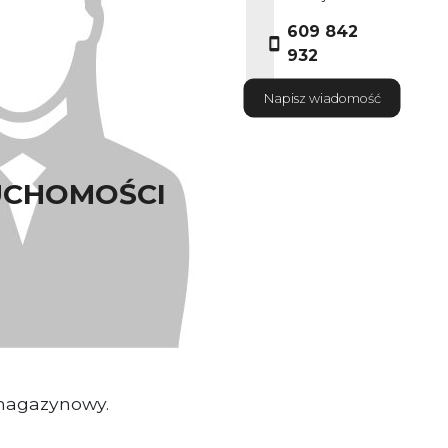
609 842
932
Napisz wiadomość
UCHOMOŚCI
ściciel nieruchomosci
ty 2024 r.
magazynowy.