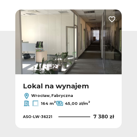
Dodaj do ulubionych
Dodaj do ulub
Lokal na wynajem
L
Wrocław, Fabryczna
2
2
164 m
45,00 zł/m
 zł
7 380 zł
ASO-LW-36221
ASO