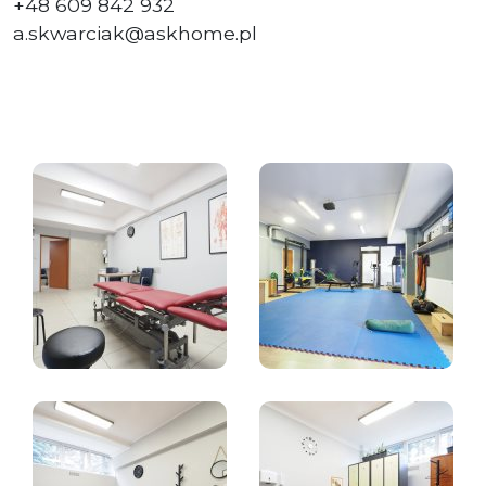
+48 609 842 932
a.skwarciak@askhome.pl