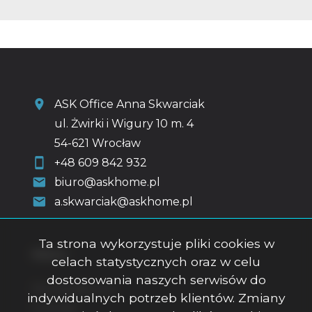
ASK Office Anna Skwarciak
ul. Żwirki i Wigury 10 m. 4
54-621 Wrocław
+48 609 842 932
biuro@askhome.pl
a.skwarciak@askhome.pl
Ta strona wykorzystuje pliki cookies w
Menu
celach statystycznych oraz w celu
dostosowania naszych serwisów do
Strona główna
indywidualnych potrzeb klientów. Zmiany
O firmie