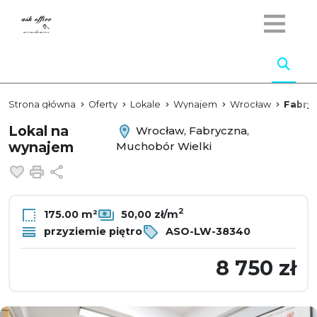
Strona główna
Oferty
Lokale
Wynajem
Wrocław
Fabry
Lokal na
Wrocław, Fabryczna,
wynajem
Muchobór Wielki
Dodaj do ulubionych
Drukuj
Udostępnij
2
175.00 m²
50,00 zł/m
przyziemie piętro
ASO-LW-38340
8 750 zł