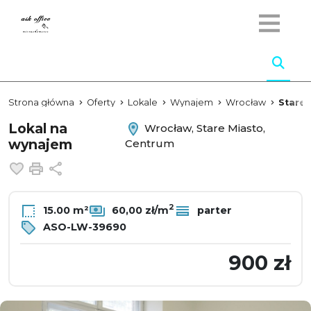
Strona główna
Oferty
Lokale
Wynajem
Wrocław
Stare 
Lokal na
Wrocław, Stare Miasto,
wynajem
Centrum
Dodaj do ulubionych
Drukuj
Udostępnij
2
15.00 m²
60,00 zł/m
parter
ASO-LW-39690
900 zł