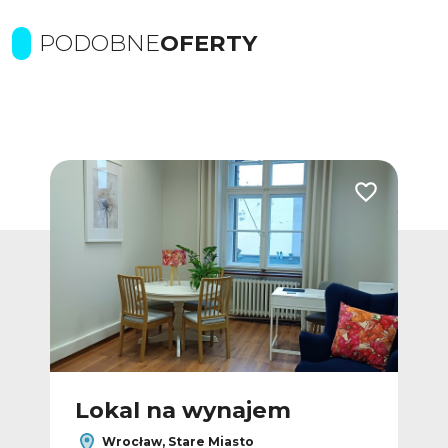
PODOBNE
OFERTY
Dodaj do ulubionych
Dodaj do ulub
Lokal na wynajem
L
Wrocław, Stare Miasto