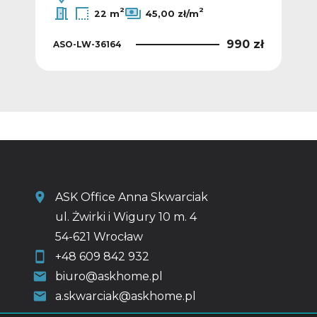
2
2
22 m
45,00 zł/m
0 zł
990 zł
ASO-LW-36164
ASO
ASK Office Anna Skwarciak
ul. Żwirki i Wigury 10 m. 4
54-621 Wrocław
+48 609 842 932
biuro@askhome.pl
a.skwarciak@askhome.pl