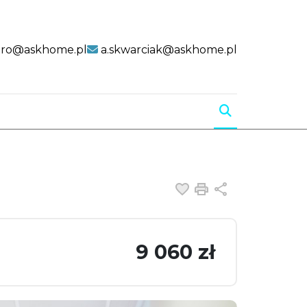
uro@askhome.pl
a.skwarciak@askhome.pl
Dodaj do ulubiony
Drukuj
Udostępnij
9 060 zł