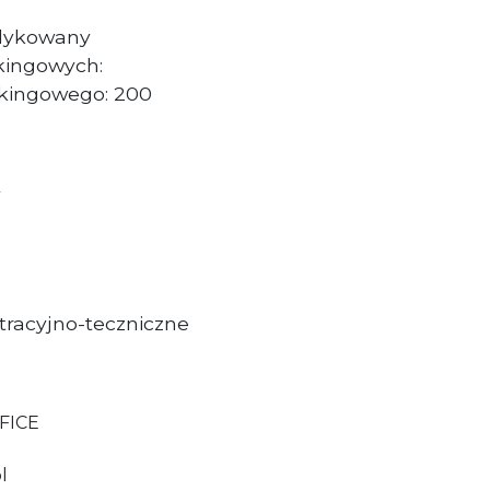
edykowany
kingowych:
rkingowego: 200
y
tracyjno-teczniczne
FICE
l