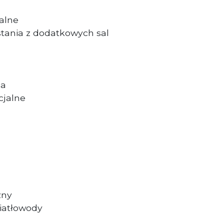
alne
stania z dodatkowych sal
na
cjalne
zny
wiatłowody