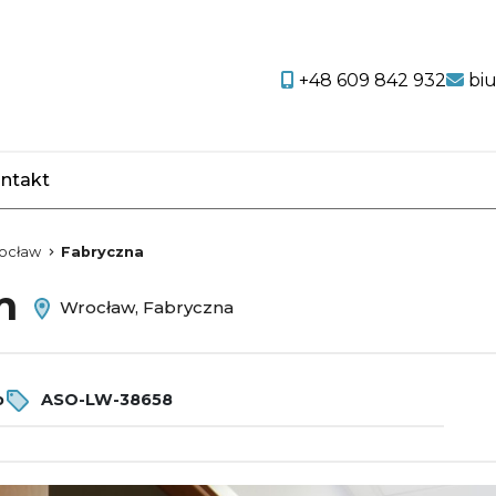
+48 609 842 932
bi
ntakt
favorite
ocław
Fabryczna
em
Wrocław, Fabryczna
o
ASO-LW-38658