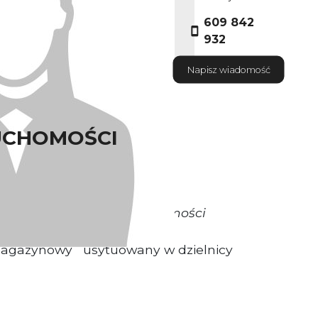
609 842
932
Napisz wiadomość
UCHOMOŚCI
okrywa Właściciel Nieruchomości
magazynowy
usytuowany w dzielnicy