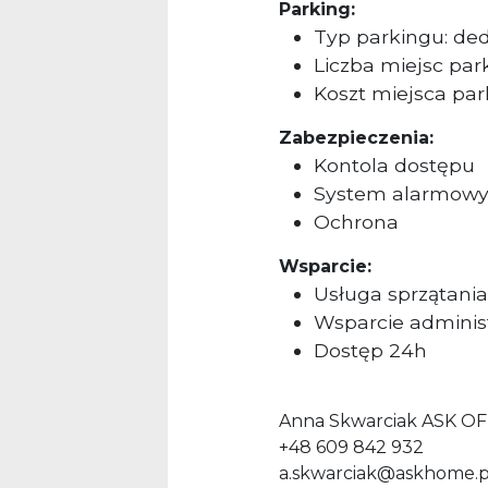
Parking:
Typ parkingu: d
Liczba miejsc par
Koszt miejsca pa
Zabezpieczenia:
Kontola dostępu
System alarmow
Ochrona
Wsparcie:
Usługa sprzątania
Wsparcie adminis
Dostęp 24h
Anna Skwarciak ASK OF
+48 609 842 932
a.skwarciak@askhome.p