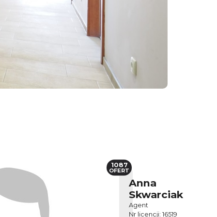
1087
OFERT
Anna
Skwarciak
Agent
Nr licencji: 16519