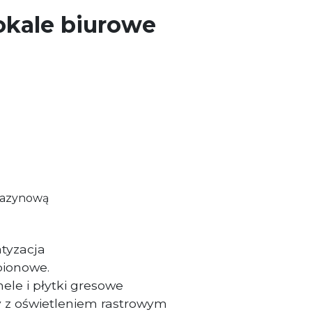
okale biurowe
gazynową
tyzacja
pionowe.
le i płytki gresowe
y z oświetleniem rastrowym