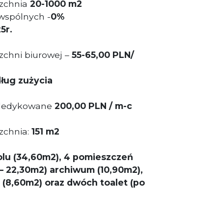
zchnia
20-1000 m2
wspólnych -
0%
5r.
chni biurowej –
55-65,00 PLN/
ług zużycia
 dedykowane
200,00 PLN / m-c
zchnia:
151 m2
holu (34,60m2), 4 pomieszczeń
– 22,30m2) archiwum (10,90m2),
(8,60m2) oraz dwóch toalet (po