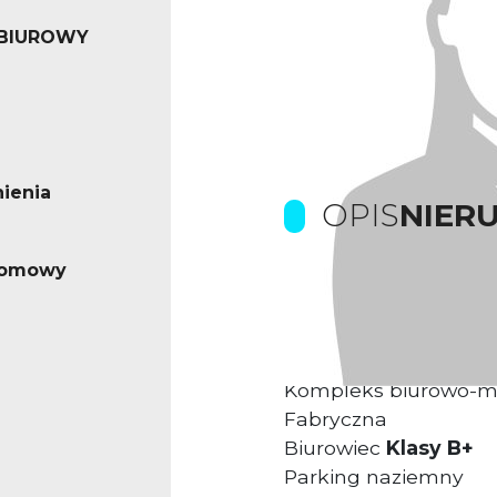
 BIUROWY
ienia
OPIS
NIER
iomowy
Prowizje dla biura p
Kompleks biurowo-
Fabryczna
Biurowiec
Klasy B+
Parking naziemny