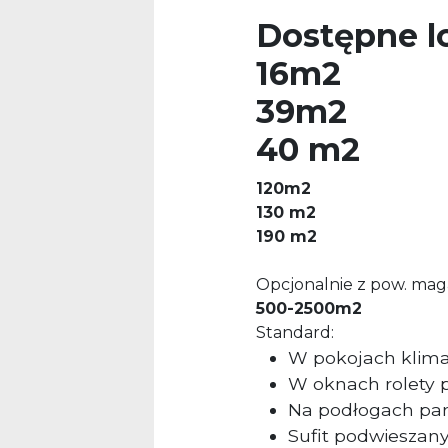
Dostępne l
16m2
39m2
40 m2
120m2
130 m2
190 m2
Opcjonalnie z pow. ma
500-2500m2
Standard:
W pokojach klima
W oknach rolety 
Na podłogach pane
Sufit podwieszan