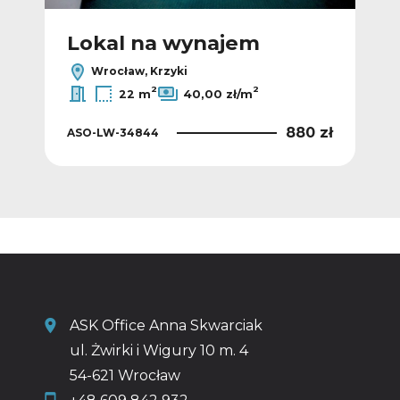
Lokal na wynajem
L
Wrocław, Krzyki
2
2
22 m
40,00 zł/m
 zł
880 zł
ASO-LW-34844
ASO
ASK Office Anna Skwarciak
ul. Żwirki i Wigury 10 m. 4
54-621 Wrocław