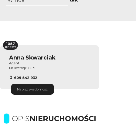
Winda
1087
OFERT
Anna Skwarciak
Agent
Nr licencji: 16519
609 842 932
Napisz wiadomość
OPIS
NIERUCHOMOŚCI