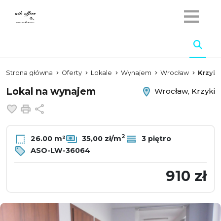
Strona główna
Oferty
Lokale
Wynajem
Wrocław
Krzyki
Lokal na wynajem
Wrocław, Krzyki
Dodaj do ulubionych
Drukuj
Udostępnij
2
26.00 m²
35,00 zł/m
3 piętro
ASO-LW-36064
910 zł