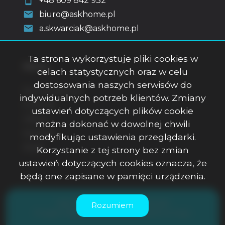
+48 609 842 932
biuro@askhome.pl
a.skwarciak@askhome.pl
Ta strona wykorzystuje pliki cookies w
Menu
celach statystycznych oraz w celu
dostosowania naszych serwisów do
Strona główna
indywidualnych potrzeb klientów. Zmiany
O firmie
ustawień dotyczących plików cookie
Oferty
można dokonać w dowolnej chwili
Kontakt
modyfikując ustawienia przeglądarki.
Rodo
Korzystanie z tej strony bez zmian
ustawień dotyczących cookies oznacza, że
będą one zapisane w pamięci urządzenia.
ASK Office Anna Skwarciak © 2026
Rozumiem
Program dla biur nieruchomości
Galactica Virgo