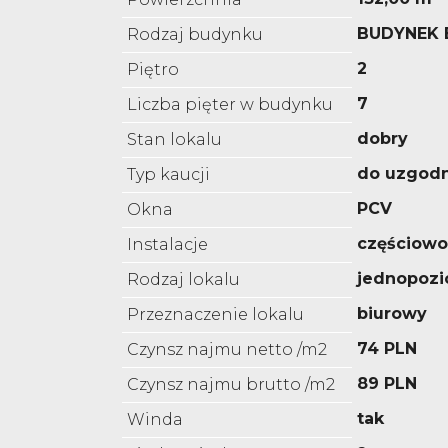
BUDYNEK
Rodzaj budynku
2
Piętro
7
Liczba pięter w budynku
dobry
Stan lokalu
do uzgodn
Typ kaucji
PCV
Okna
częściow
Instalacje
jednopoz
Rodzaj lokalu
biurowy
Przeznaczenie lokalu
74 PLN
Czynsz najmu netto /m2
89 PLN
Czynsz najmu brutto /m2
tak
Winda