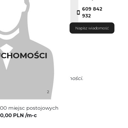
609 842
932
Napisz wiadomość
UCHOMOŚCI
okrywa Właściciel nieruchomości.
2
ierzchni 14 000
m
200 miejsc postojowych
0,00 PLN /m-c