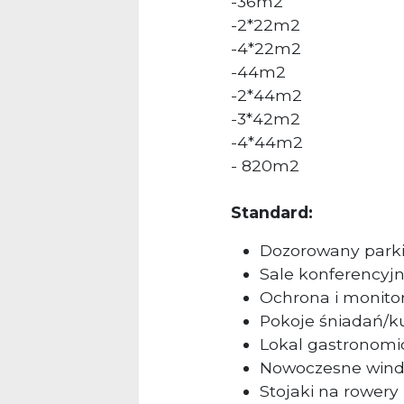
-36m2
-2*22m2
-4*22m2
-44m2
-2*44m2
-3*42m2
-4*44m2
- 820m2
Standard:
Dozorowany park
Sale konferencyj
Ochrona i monito
Pokoje śniadań/k
Lokal gastronomi
Nowoczesne wind
Stojaki na rowery