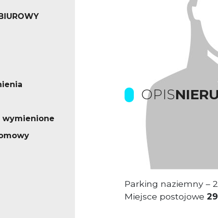
 BIUROWY
ienia
OPIS
NIER
o wymienione
Prowizje dla biura p
iomowy
Obiekt biurowy o pow
Parking naziemny – 
Miejsce postojowe
29