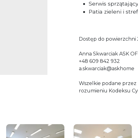
Serwis sprzątając
Patia zieleni i st
Dostęp do powierzchni 
Anna Skwarciak ASK OF
+48 609 842 932
a.skwarciak@askhome
Wszelkie podane przez P
rozumieniu Kodeksu Cy