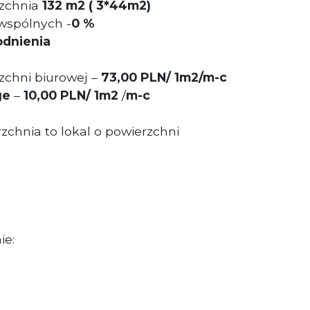
zchnia
132
m2
( 3*44m2)
wspólnych -
0 %
odnienia
chni biurowej –
73,00 PLN/ 1m2/m-c
ge
–
10,00 PLN/ 1m2
/
m-c
chnia to lokal o powierzchni
ie: