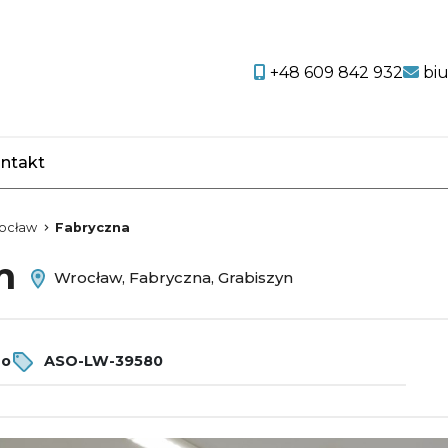
+48 609 842 932
bi
ntakt
favorite
ocław
Fabryczna
em
Wrocław, Fabryczna, Grabiszyn
ro
ASO-LW-39580