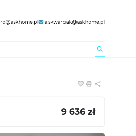
uro@askhome.pl
a.skwarciak@askhome.pl
Dodaj do ulubiony
Drukuj
Udostępnij
9 636 zł