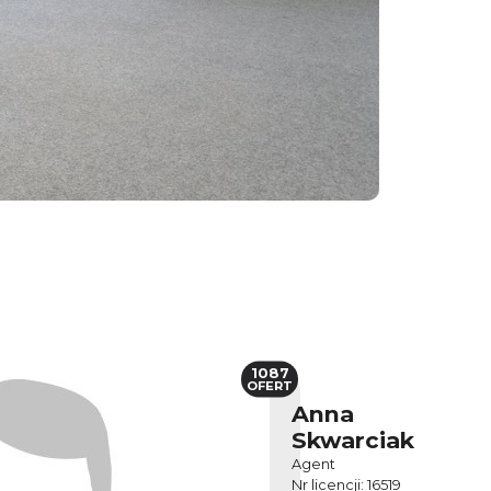
1087
OFERT
Anna
Skwarciak
Agent
Nr licencji: 16519