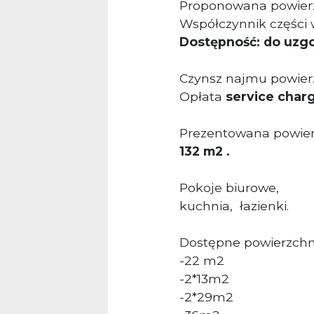
Proponowana powier
Współczynnik części 
Dostępność: do uzg
Czynsz najmu powierz
Opłata
service char
Prezentowana powierz
132 m2 .
Pokoje biurowe,
kuchnia, łazienki.
Dostępne powierzchn
-22 m2
-2*13m2
-2*29m2