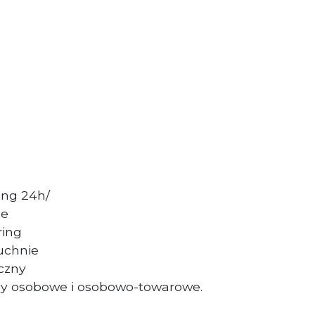
ing 24h/
ne
ring
uchnie
czny
y osobowe i osobowo-towarowe.