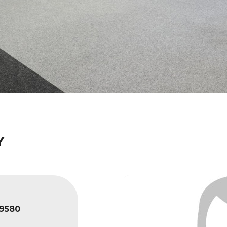
Y
9580