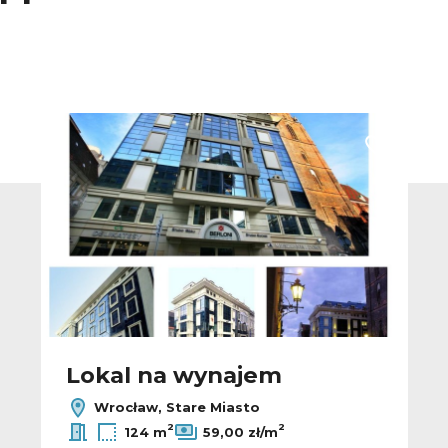
 do ulubionych
Dodaj do u
Lokal na wynajem
Wrocław, Stare Miasto
2
2
124 m
59,00 zł/m