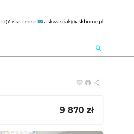
uro@askhome.pl
a.skwarciak@askhome.pl
Dodaj do ulubiony
Drukuj
Udostępnij
9 870 zł