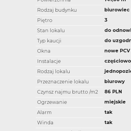
biurowiec
Rodzaj budynku
3
Piętro
do odnowi
Stan lokalu
do uzgodn
Typ kaucji
nowe PCV
Okna
częściow
Instalacje
jednopoz
Rodzaj lokalu
biurowy
Przeznaczenie lokalu
86 PLN
Czynsz najmu brutto /m2
miejskie
Ogrzewanie
tak
Alarm
tak
Winda