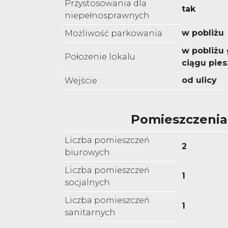
Przystosowania dla
tak
niepełnosprawnych
w pobliżu
Możliwość parkowania
w pobliżu
Położenie lokalu
ciągu pie
od ulicy
Wejście
Pomieszczenia
Liczba pomieszczeń
2
biurowych
Liczba pomieszczeń
1
socjalnych
Liczba pomieszczeń
1
sanitarnych