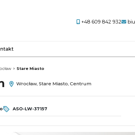
+48 609 842 932
bi
ntakt
favorite
ocław
Stare Miasto
em
Wrocław, Stare Miasto, Centrum
ro
ASO-LW-37157