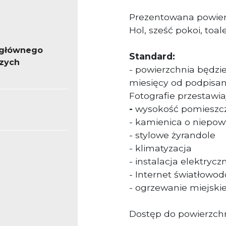
Prezentowana powierz
Hol, sześć pokoi, toal
 głównego
Standard:
szych
- powierzchnia będz
miesięcy od podpisa
Fotografie przestawi
-
wysokość pomieszc
- kamienica o niepow
- stylowe żyrandole
- klimatyzacja
- instalacja elektrycz
- Internet światłowo
- ogrzewanie miejski
Dostęp do powierzchn