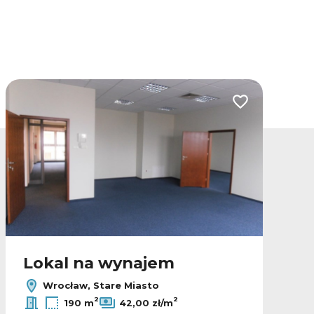
lubionych
Dodaj do ulubio
Lokal na wynajem
Wrocław, Stare Miasto
2
2
190 m
42,00 zł/m