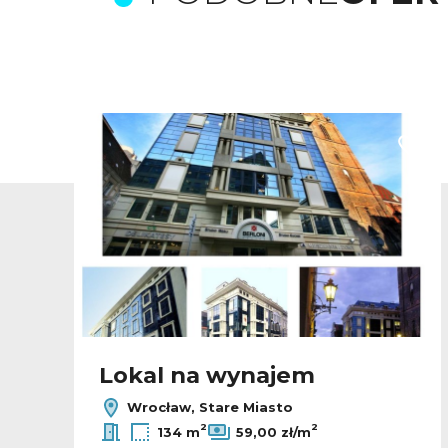
odaj do ulubionych
Dodaj
Lokal na wynajem
Wrocław, Stare Miasto
2
2
134 m
59,00 zł/m