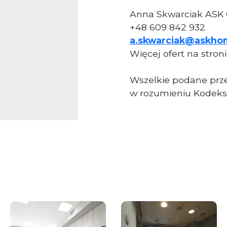
Anna Skwarciak ASK
+48 609 842 932
a.skwarciak@askho
Więcej ofert na stron
Wszelkie podane prze
w rozumieniu Kodeks