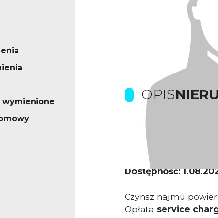
enia
ienia
OPIS
NIER
o wymienione
iomowy
Kamienica biurowa
Proponowana powier
Współczynnik części 
Dostępność: 1.08.202
Czynsz najmu powierz
Opłata
service char