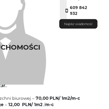
609 842
932
Napisz wiadomość
UCHOMOŚCI
zchnia
141 m2
wspólnych -
0 %
3r.
chni biurowej –
70,00 PLN/ 1m2/m-c
ge
–
12,00 PLN/ 1m2
/
m-c