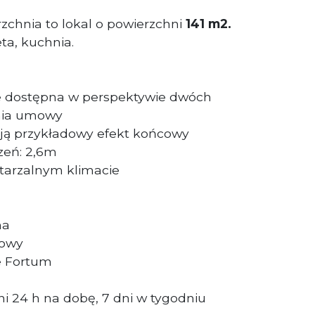
chnia to lokal o powierzchni
141 m2.
eta, kuchnia.
ie dostępna w perspektywie dwóch
nia umowy
ają przykładowy efekt końcowy
zeń: 2,6m
tarzalnym klimacie
na
dowy
e Fortum
i 24 h na dobę, 7 dni w tygodniu