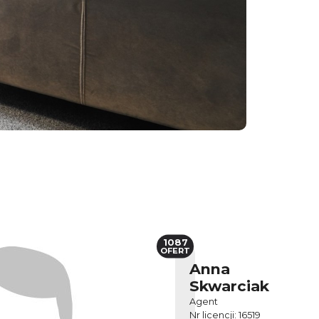
1087
OFERT
Anna
Skwarciak
Agent
Nr licencji: 16519