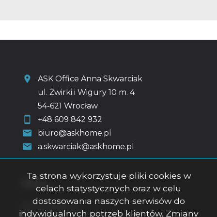
ASK Office Anna Skwarciak
ul. Żwirki i Wigury 10 m. 4
54-621 Wrocław
+48 609 842 932
biuro@askhome.pl
a.skwarciak@askhome.pl
Ta strona wykorzystuje pliki cookies w
Menu
celach statystycznych oraz w celu
dostosowania naszych serwisów do
Strona główna
indywidualnych potrzeb klientów. Zmiany