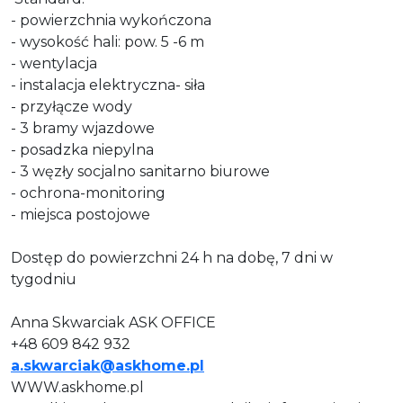
- powierzchnia wykończona
- wysokość hali: pow. 5 -6 m
- wentylacja
- instalacja elektryczna- siła
- przyłącze wody
- 3 bramy wjazdowe
- posadzka niepylna
- 3 węzły socjalno sanitarno biurowe
- ochrona-monitoring
- miejsca postojowe
Dostęp do powierzchni 24 h na dobę, 7 dni w
tygodniu
Anna Skwarciak ASK OFFICE
+48 609 842 932
a.skwarciak@askhome.pl
WWW.askhome.pl