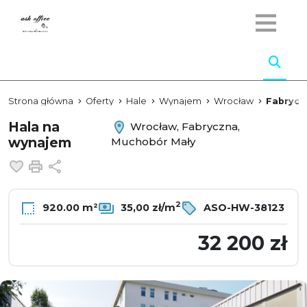
Strona główna
Oferty
Hale
Wynajem
Wrocław
Fabrycz
Hala na
Wrocław, Fabryczna,
wynajem
Muchobór Mały
Dodaj do ulubionych
Drukuj
Udostępnij
2
920.00 m²
35,00 zł/m
ASO-HW-38123
32 200 zł