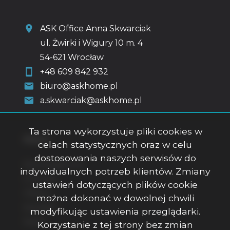
ASK Office Anna Skwarciak
ul. Żwirki i Wigury 10 m. 4
54-621 Wrocław
+48 609 842 932
biuro@askhome.pl
a.skwarciak@askhome.pl
Ta strona wykorzystuje pliki cookies w
Menu
celach statystycznych oraz w celu
dostosowania naszych serwisów do
Strona główna
indywidualnych potrzeb klientów. Zmiany
O firmie
ustawień dotyczących plików cookie
Oferty
można dokonać w dowolnej chwili
Kontakt
modyfikując ustawienia przeglądarki.
Rodo
Korzystanie z tej strony bez zmian