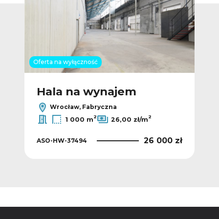
Oferta na wyłączność
Hala na wynajem
H
Wrocław, Fabryczna
2
2
1 000 m
26,00 zł/m
 zł
26 000 zł
ASO-HW-37494
ASO