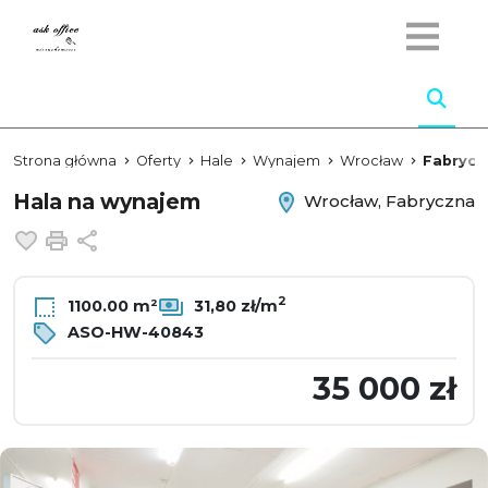
Strona główna
Oferty
Hale
Wynajem
Wrocław
Fabrycz
Hala na wynajem
Wrocław, Fabryczna
Dodaj do ulubionych
Drukuj
Udostępnij
2
1100.00 m²
31,80 zł/m
ASO-HW-40843
35 000 zł