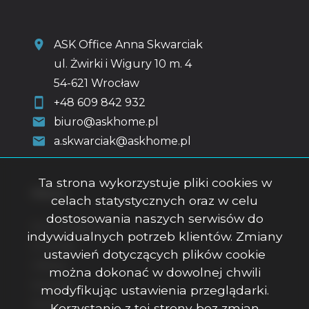
ASK Office Anna Skwarciak
ul. Żwirki i Wigury 10 m. 4
54-621 Wrocław
+48 609 842 932
biuro@askhome.pl
a.skwarciak@askhome.pl
Ta strona wykorzystuje pliki cookies w
Menu
celach statystycznych oraz w celu
dostosowania naszych serwisów do
Strona główna
indywidualnych potrzeb klientów. Zmiany
O firmie
ustawień dotyczących plików cookie
Oferty
można dokonać w dowolnej chwili
Kontakt
modyfikując ustawienia przeglądarki.
Rodo
Korzystanie z tej strony bez zmian