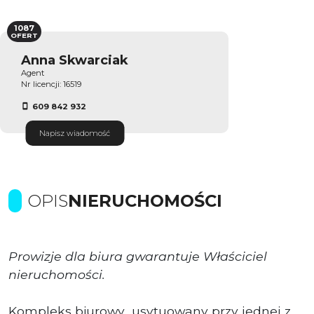
1087
OFERT
Anna Skwarciak
Agent
Nr licencji: 16519
609 842 932
Napisz wiadomość
OPIS
NIERUCHOMOŚCI
Prowizje dla biura gwarantuje Właściciel
nieruchomości.
Kompleks biurowy usytuowany przy jednej z