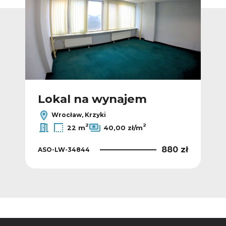
Lokal na wynajem
L
Wrocław, Krzyki
2
2
22 m
40,00 zł/m
9 zł
880 zł
ASO-LW-34844
AS