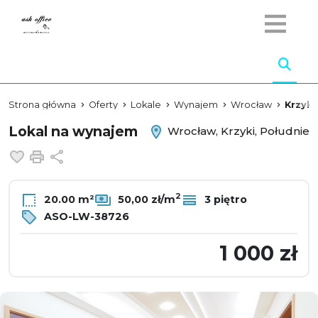
Strona główna
Oferty
Lokale
Wynajem
Wrocław
Krzyki
Lokal na wynajem
Wrocław, Krzyki, Południe
Dodaj do ulubionych
Drukuj
Udostępnij
2
20.00 m²
50,00 zł/m
3 piętro
ASO-LW-38726
1 000 zł