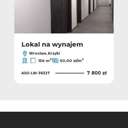
Lokal na wynajem
L
Wrocław, Krzyki
2
2
156 m
50,00 zł/m
0 zł
7 800 zł
ASO-LW-36327
ASO