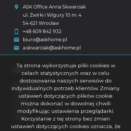
ASK Office Anna Skwarciak
ul. Żwirki i Wigury 10 m. 4
54-621 Wrocław
+48 609 842 932
biuro@askhome.pl
a.skwarciak@askhome.pl
Ta strona wykorzystuje pliki cookies w
Menu
celach statystycznych oraz w celu
dostosowania naszych serwisów do
Strona główna
indywidualnych potrzeb klientów. Zmiany
O firmie
ustawień dotyczących plików cookie
Oferty
można dokonać w dowolnej chwili
Kontakt
modyfikując ustawienia przeglądarki.
Rodo
Korzystanie z tej strony bez zmian
ustawień dotyczących cookies oznacza, że