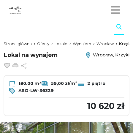
Strona główna
Oferty
Lokale
Wynajem
Wrocław
Krzyki
Lokal na wynajem
Wrocław, Krzyki
Dodaj do ulubionych
Drukuj
Udostępnij
2
180.00 m²
59,00 zł/m
2 piętro
ASO-LW-36329
10 620 zł