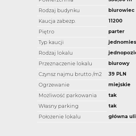
biurowiec
Rodzaj budynku
11200
Kaucja zabezp.
parter
Piętro
jednomies
Typ kaucji
jednopoz
Rodzaj lokalu
biurowy
Przeznaczenie lokalu
39 PLN
Czynsz najmu brutto /m2
miejskie
Ogrzewanie
tak
Możliwość parkowania
tak
Własny parking
główna ul
Położenie lokalu