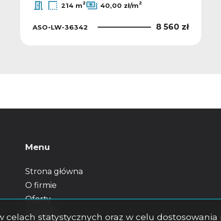
2
2
214 m
40,00 zł/m
8 560 zł
ASO-LW-36342
Menu
Strona główna
O firmie
Oferty
Kontakt
s w celach statystycznych oraz w celu dostosowani