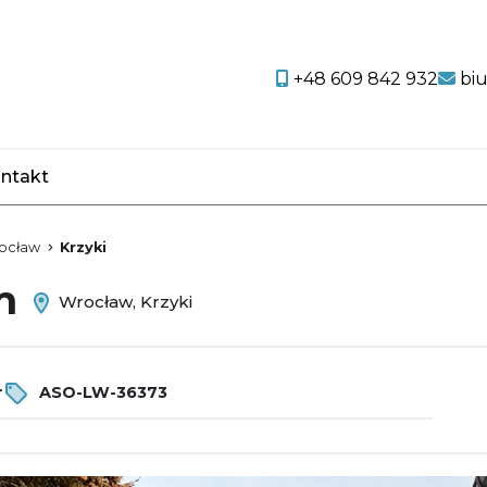
+48 609 842 932
bi
ntakt
favorite
ocław
Krzyki
em
Wrocław, Krzyki
r
ASO-LW-36373