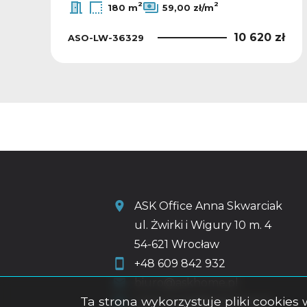
2
2
180 m
59,00 zł/m
ł
10 620 zł
ASO-LW-36329
ASK Office Anna Skwarciak
ul. Żwirki i Wigury 10 m. 4
54-621 Wrocław
+48 609 842 932
biuro@askhome.pl
Ta strona wykorzystuje pliki cookie
a.skwarciak@askhome.pl