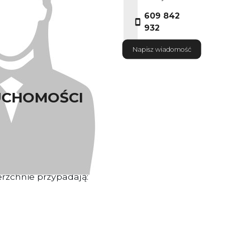
609 842
932
Napisz wiadomość
UCHOMOŚCI
ostojący o powierzchni
 dzielnicy Krzyki
rzchnie przypadają: