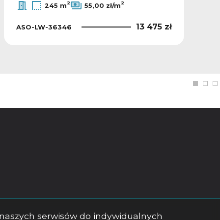
2
2
245 m
55,00 zł/m
13 475 zł
ASO-LW-36346
a naszych serwisów do indywidualnych