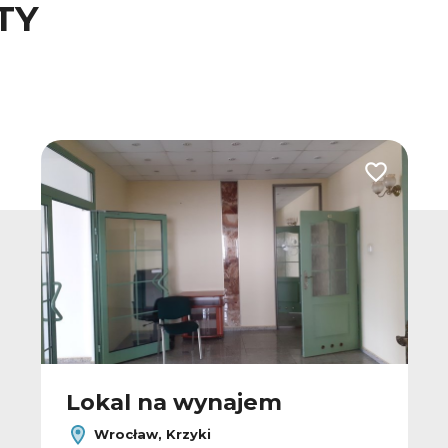
TY
 do ulubionych
Dodaj do u
Lokal na wynajem
Wrocław, Krzyki