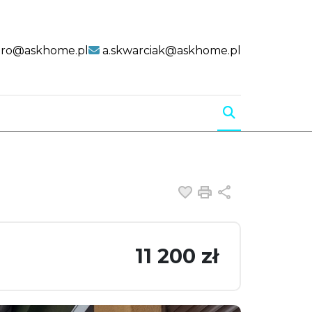
uro@askhome.pl
a.skwarciak@askhome.pl
Dodaj do ulubiony
Drukuj
Udostępnij
11 200 zł