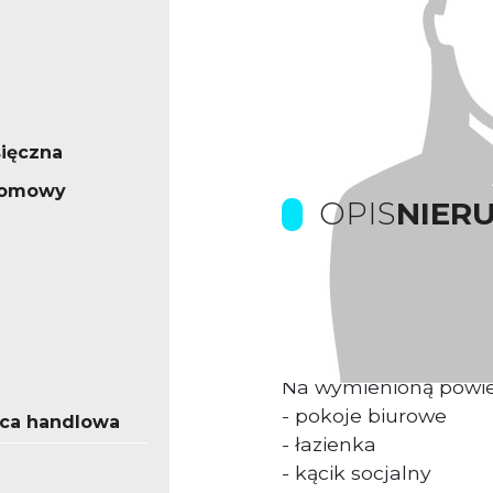
ięczna
iomowy
OPIS
NIER
Obiekt biurowy woln
350 m2 usytuowany w
Na wymienioną powie
- pokoje biurowe
ica handlowa
- łazienka
- kącik socjalny