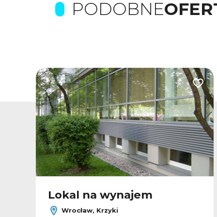
PODOBNE
OFER
odaj do ulubionych
Dodaj
Lokal na wynajem
Wrocław, Krzyki