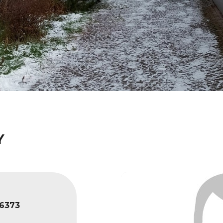
Y
6373