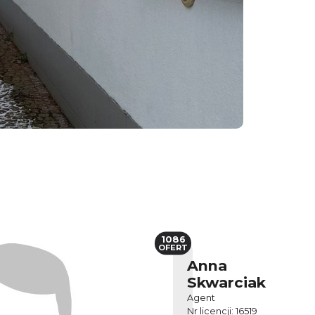
1086
OFERT
Anna
Skwarciak
Agent
Nr licencji: 16519