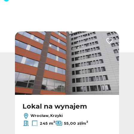
Dodaj do ulubionych
Dodaj do ulub
Lokal na wynajem
L
Wrocław, Krzyki
2
2
245 m
55,00 zł/m