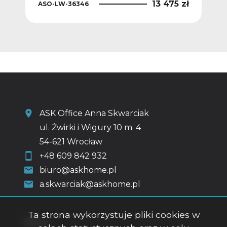
 zł
13 475 zł
ASO-LW-36346
ASO
ASK Office Anna Skwarciak
ul. Żwirki i Wigury 10 m. 4
54-621 Wrocław
+48 609 842 932
biuro@askhome.pl
a.skwarciak@askhome.pl
Ta strona wykorzystuje pliki cookies w
Menu