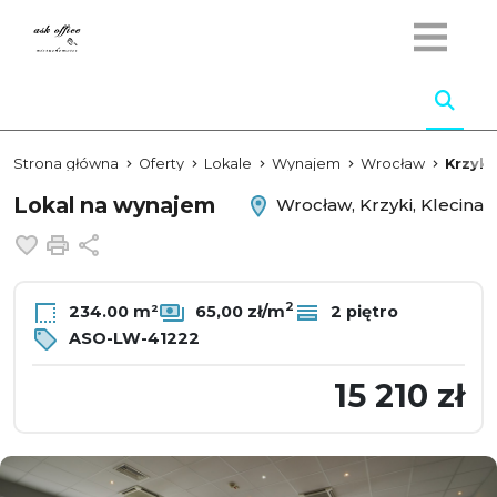
Strona główna
Oferty
Lokale
Wynajem
Wrocław
Krzyki
Lokal na wynajem
Wrocław, Krzyki, Klecina
Dodaj do ulubionych
Drukuj
Udostępnij
2
234.00 m²
65,00 zł/m
2 piętro
ASO-LW-41222
15 210 zł