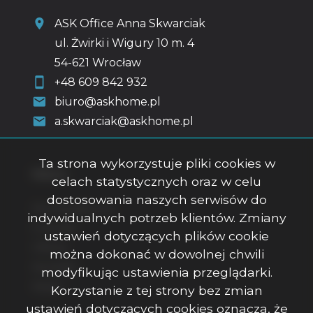
ASK Office Anna Skwarciak
ul. Żwirki i Wigury 10 m. 4
54-621 Wrocław
+48 609 842 932
biuro@askhome.pl
a.skwarciak@askhome.pl
Ta strona wykorzystuje pliki cookies w
Menu
celach statystycznych oraz w celu
dostosowania naszych serwisów do
Strona główna
indywidualnych potrzeb klientów. Zmiany
O firmie
ustawień dotyczących plików cookie
Oferty
można dokonać w dowolnej chwili
Kontakt
modyfikując ustawienia przeglądarki.
Rodo
Korzystanie z tej strony bez zmian
ustawień dotyczących cookies oznacza, że