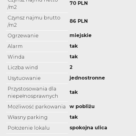
70 PLN
/m2
Czynsz najmu brutto
86 PLN
/m2
miejskie
Ogrzewanie
tak
Alarm
tak
Winda
2
Liczba wind
jednostronne
Usytuowanie
Przystosowania dla
tak
niepełnosprawnych
w pobliżu
Możliwość parkowania
tak
Własny parking
spokojna ulica
Położenie lokalu