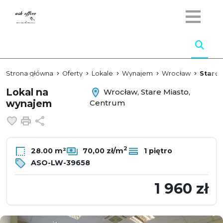
Strona główna
Oferty
Lokale
Wynajem
Wrocław
Stare 
Lokal na
Wrocław, Stare Miasto,
wynajem
Centrum
Dodaj do ulubionych
Drukuj
Udostępnij
2
28.00 m²
70,00 zł/m
1 piętro
ASO-LW-39658
1 960 zł