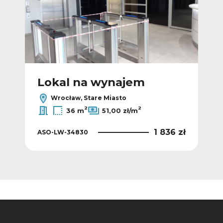
Lokal na wynajem
L
Wrocław, Stare Miasto
2
2
36 m
51,00 zł/m
6 zł
1 836 zł
ASO-LW-34830
ASO