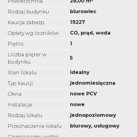
28,00 m²
Powierzchnia
biurowiec
Rodzaj budynku
19227
Kaucja zabezp.
CO, prąd, woda
Opłaty wg liczników
1
Piętro
Liczba pięter w
5
budynku
idealny
Stan lokalu
jednomiesięczna
Typ kaucji
nowe PCV
Okna
nowe
Instalacje
jednopoziomowy
Rodzaj lokalu
biurowy, usługowy
Przeznaczenie lokalu
Czynsz najmu netto