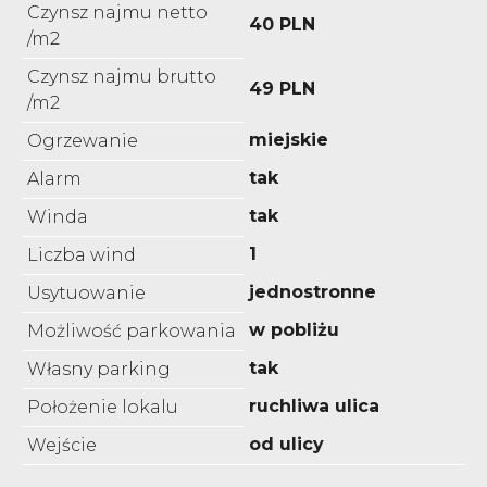
Czynsz najmu netto
40 PLN
/m2
Czynsz najmu brutto
49 PLN
/m2
miejskie
Ogrzewanie
tak
Alarm
tak
Winda
1
Liczba wind
jednostronne
Usytuowanie
w pobliżu
Możliwość parkowania
tak
Własny parking
ruchliwa ulica
Położenie lokalu
od ulicy
Wejście