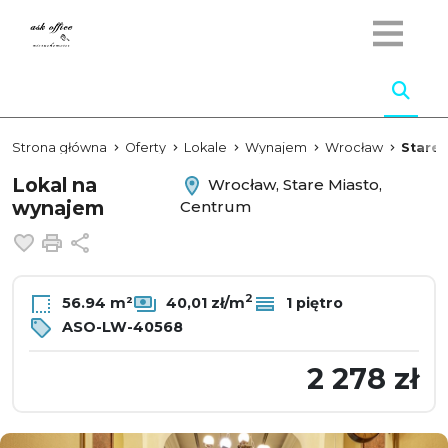
Strona główna
Oferty
Lokale
Wynajem
Wrocław
Stare 
Lokal na
Wrocław, Stare Miasto,
wynajem
Centrum
Dodaj do ulubionych
Drukuj
Udostępnij
2
56.94 m²
40,01 zł/m
1 piętro
ASO-LW-40568
2 278 zł