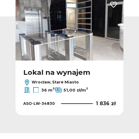
Dodaj do ulubionych
Dodaj do ulub
Lokal na wynajem
L
Wrocław, Stare Miasto
2
2
36 m
51,00 zł/m
0 zł
1 836 zł
ASO-LW-34830
ASO