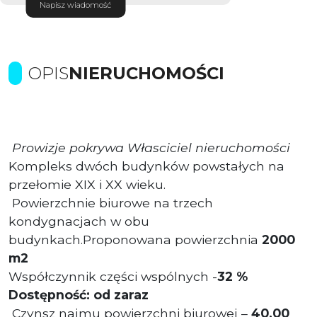
Napisz wiadomość
OPIS
NIERUCHOMOŚCI
Prowizje pokrywa Własciciel nieruchomości
Kompleks dwóch budynków powstałych na
przełomie XIX i XX wieku.
Powierzchnie biurowe na trzech
kondygnacjach w obu
budynkach.
Proponowana powierzchnia
2000
m2
Współczynnik części wspólnych -
32 %
Dostępność: od zaraz
Czynsz najmu powierzchni biurowej –
40,00