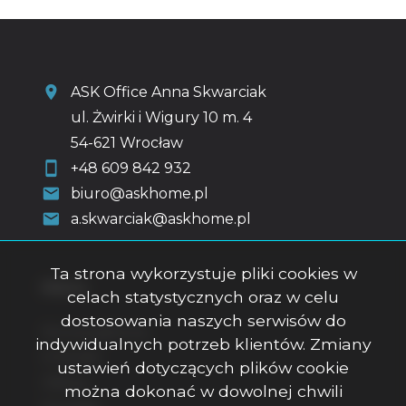
ASK Office Anna Skwarciak
ul. Żwirki i Wigury 10 m. 4
54-621 Wrocław
+48 609 842 932
biuro@askhome.pl
a.skwarciak@askhome.pl
Ta strona wykorzystuje pliki cookies w
Menu
celach statystycznych oraz w celu
dostosowania naszych serwisów do
Strona główna
indywidualnych potrzeb klientów. Zmiany
O firmie
ustawień dotyczących plików cookie
Oferty
można dokonać w dowolnej chwili