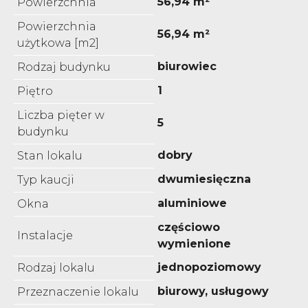
56,94 m²
Powierzchnia
Powierzchnia
56,94 m²
użytkowa [m2]
biurowiec
Rodzaj budynku
1
Piętro
Liczba pięter w
5
budynku
dobry
Stan lokalu
dwumiesięczna
Typ kaucji
aluminiowe
Okna
częściowo
Instalacje
wymienione
jednopoziomowy
Rodzaj lokalu
biurowy, usługowy
Przeznaczenie lokalu