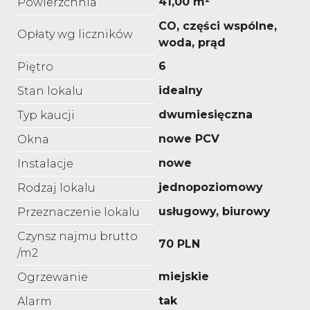
41,00 m²
Powierzchnia
CO, części wspólne,
Opłaty wg liczników
woda, prąd
6
Piętro
idealny
Stan lokalu
dwumiesięczna
Typ kaucji
nowe PCV
Okna
nowe
Instalacje
jednopoziomowy
Rodzaj lokalu
usługowy, biurowy
Przeznaczenie lokalu
Czynsz najmu brutto
70 PLN
/m2
miejskie
Ogrzewanie
tak
Alarm