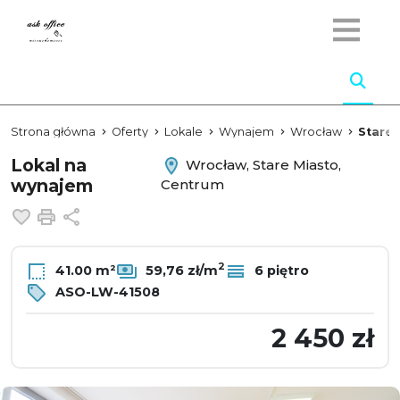
Strona główna
Oferty
Lokale
Wynajem
Wrocław
Stare 
Lokal na
Wrocław, Stare Miasto,
wynajem
Centrum
Dodaj do ulubionych
Drukuj
Udostępnij
2
41.00 m²
59,76 zł/m
6 piętro
ASO-LW-41508
2 450 zł