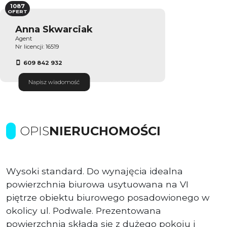
1087
OFERT
Anna Skwarciak
Agent
Nr licencji: 16519
609 842 932
Napisz wiadomość
OPIS
NIERUCHOMOŚCI
Wysoki standard. Do wynajęcia idealna
powierzchnia biurowa usytuowana na VI
piętrze obiektu biurowego posadowionego w
okolicy ul. Podwale. Prezentowana
powierzchnia składa się z dużego pokoju i