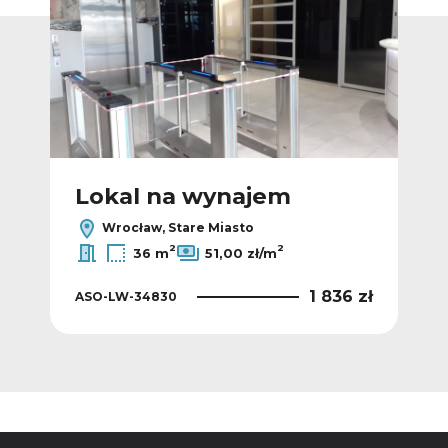
Lokal na wynajem
L
Wrocław, Stare Miasto
2
2
36 m
51,00 zł/m
0 zł
1 836 zł
ASO-LW-34830
ASO