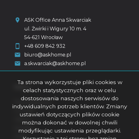
ASK Office Anna Skwarciak
ul. Żwirki i Wigury 10 m. 4
54-621 Wrocław
+48 609 842 932
biuro@askhome.pl
a.skwarciak@askhome.pl
Ta strona wykorzystuje pliki cookies w
Menu
celach statystycznych oraz w celu
dostosowania naszych serwisów do
Strona główna
indywidualnych potrzeb klientów. Zmiany
O firmie
ustawień dotyczących plików cookie
Oferty
można dokonać w dowolnej chwili
Kontakt
modyfikując ustawienia przeglądarki.
Rodo
Korzystanie z tej strony bez zmian