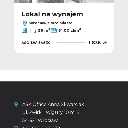
Lokal na wynajem
L
Wrocław, Stare Miasto
2
2
36 m
51,00 zł/m
0 zł
1 836 zł
ASO-LW-34830
ASO
ASK Office Anna Skwarciak
ul. Żwirki i Wigury 10 m. 4
54-621 Wrocław