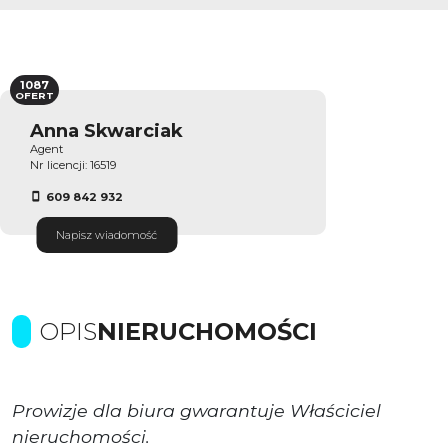
1087
OFERT
Anna Skwarciak
Agent
Nr licencji: 16519
609 842 932
Napisz wiadomość
OPIS
NIERUCHOMOŚCI
Prowizje dla biura gwarantuje Właściciel
nieruchomości.