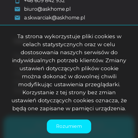
+48 609 842 932
biuro@askhome.pl
a.skwarciak@askhome.pl
Ta strona wykorzystuje pliki cookies w
Menu
celach statystycznych oraz w celu
dostosowania naszych serwisów do
Strona główna
indywidualnych potrzeb klientów. Zmiany
O firmie
ustawień dotyczących plików cookie
Oferty
można dokonać w dowolnej chwili
Kontakt
modyfikując ustawienia przeglądarki.
Rodo
Korzystanie z tej strony bez zmian
ustawień dotyczących cookies oznacza, że
będą one zapisane w pamięci urządzenia.
ASK Office Anna Skwarciak © 2026
Rozumiem
Program dla biur nieruchomości
Galactica Virgo