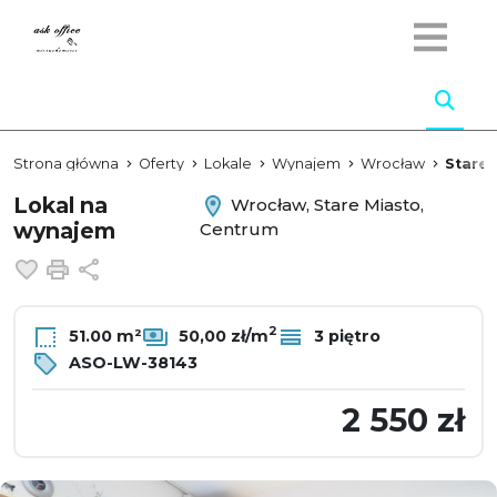
Strona główna
Oferty
Lokale
Wynajem
Wrocław
Stare 
Lokal na
Wrocław, Stare Miasto,
wynajem
Centrum
Dodaj do ulubionych
Drukuj
Udostępnij
2
51.00 m²
50,00 zł/m
3 piętro
ASO-LW-38143
2 550 zł