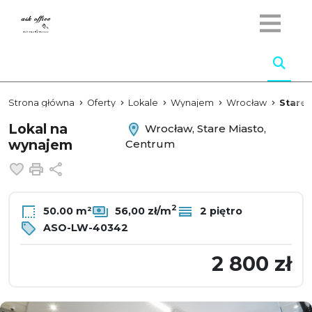
Strona główna
Oferty
Lokale
Wynajem
Wrocław
Stare 
Lokal na
Wrocław, Stare Miasto,
wynajem
Centrum
Dodaj do ulubionych
Drukuj
Udostępnij
2
50.00 m²
56,00 zł/m
2 piętro
ASO-LW-40342
2 800 zł