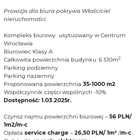
Prowizje dla biura pokrywa Właściciel
nieruchomości.
Kompleks biurowy usytuowany w Centrum
Wrocławia
Biurowiec Klasy A
2
Całkowita powierzchnia budynku: 6 510m
Parking podziemny
Parking naziemny
Proponowana powierzchnia
35
-1000 m
2
Współczynnik części wspólnych -10%
Dostępność: 1.03.2025r.
Czynsz najmu powierzchni biurowej –
56
PLN
/
1m2/m-c
Opłata
service charge
–
26
,50
PLN/ 1m²
/
m-c