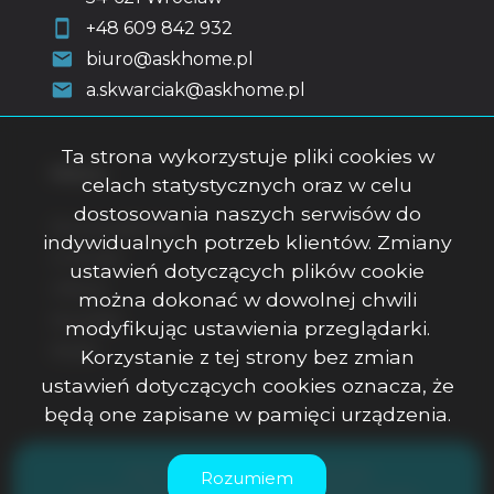
+48 609 842 932
biuro@askhome.pl
a.skwarciak@askhome.pl
Ta strona wykorzystuje pliki cookies w
Menu
celach statystycznych oraz w celu
dostosowania naszych serwisów do
Strona główna
indywidualnych potrzeb klientów. Zmiany
O firmie
ustawień dotyczących plików cookie
Oferty
można dokonać w dowolnej chwili
Kontakt
modyfikując ustawienia przeglądarki.
Rodo
Korzystanie z tej strony bez zmian
ustawień dotyczących cookies oznacza, że
będą one zapisane w pamięci urządzenia.
ASK Office Anna Skwarciak © 2026
Rozumiem