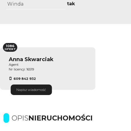
tak
Winda
1086
OFERT
Anna Skwarciak
Agent
Nr licencji: 16519
609 842 932
Napisz wiadomość
OPIS
NIERUCHOMOŚCI