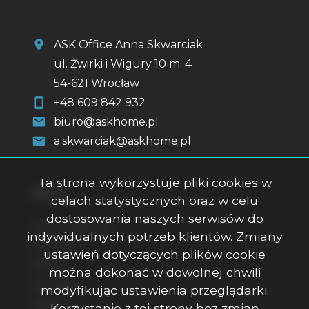
ASK Office Anna Skwarciak
ul. Żwirki i Wigury 10 m. 4
54-621 Wrocław
+48 609 842 932
biuro@askhome.pl
a.skwarciak@askhome.pl
Ta strona wykorzystuje pliki cookies w
Menu
celach statystycznych oraz w celu
dostosowania naszych serwisów do
Strona główna
indywidualnych potrzeb klientów. Zmiany
O firmie
ustawień dotyczących plików cookie
Oferty
można dokonać w dowolnej chwili
Kontakt
modyfikując ustawienia przeglądarki.
Rodo
Korzystanie z tej strony bez zmian