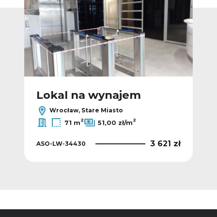
Lokal na wynajem
L
Wrocław, Stare Miasto
2
2
71 m
51,00 zł/m
5 zł
3 621 zł
ASO-LW-34430
ASO