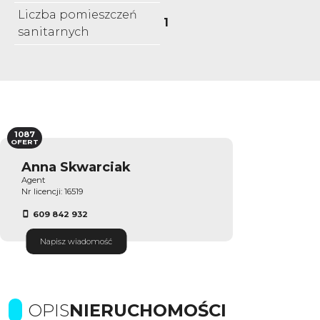
Liczba pomieszczeń
1
sanitarnych
1087
OFERT
Anna Skwarciak
Agent
Nr licencji: 16519
609 842 932
Napisz wiadomość
OPIS
NIERUCHOMOŚCI