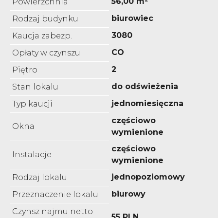
56,00 m²
Powierzchnia
biurowiec
Rodzaj budynku
3080
Kaucja zabezp.
CO
Opłaty w czynszu
2
Piętro
do odświeżenia
Stan lokalu
jednomiesięczna
Typ kaucji
częściowo
Okna
wymienione
częściowo
Instalacje
wymienione
jednopoziomowy
Rodzaj lokalu
biurowy
Przeznaczenie lokalu
Czynsz najmu netto
55 PLN