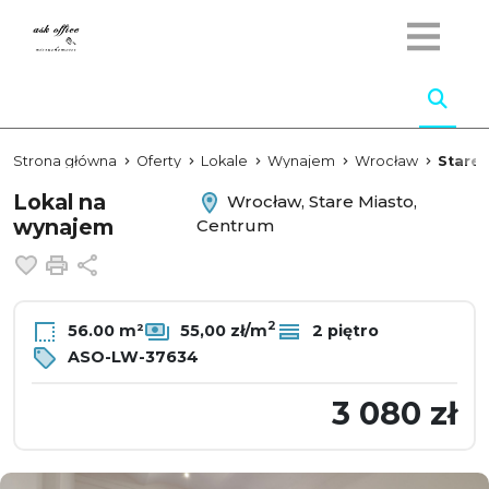
Strona główna
Oferty
Lokale
Wynajem
Wrocław
Stare 
Lokal na
Wrocław, Stare Miasto,
wynajem
Centrum
Dodaj do ulubionych
Drukuj
Udostępnij
2
56.00 m²
55,00 zł/m
2 piętro
ASO-LW-37634
3 080 zł